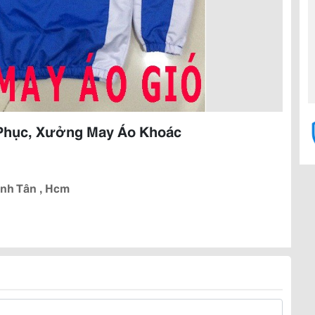
 Phục, Xưởng May Áo Khoác
ình Tân , Hcm