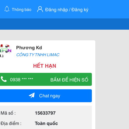
Đăng nhập / Đăng ký
Thông báo
Phương Kd
CÔNG TY TNHH LIMAC
HẾT HẠN
0938 *** ***
BẤM ĐỂ HIỆN SỐ
Chat ngay
Mã số :
15633797
Địa điểm :
Toàn quốc