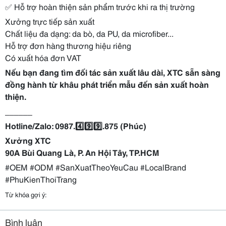
✅ Hỗ trợ hoàn thiện sản phẩm trước khi ra thị trường
Xưởng trực tiếp sản xuất
Chất liệu đa dạng: da bò, da PU, da microfiber...
Hỗ trợ đơn hàng thương hiệu riêng
Có xuất hóa đơn VAT
Nếu bạn đang tìm đối tác sản xuất lâu dài, XTC sẵn sàng
đồng hành từ khâu phát triển mẫu đến sản xuất hoàn
thiện.
______
Hotline/Zalo: 0987.4️⃣9️⃣9️⃣.875 (Phúc)
Xưởng XTC
90A Bùi Quang Là, P. An Hội Tây, TP.HCM
#OEM
#ODM
#SanXuatTheoYeuCau
#LocalBrand
#PhuKienThoiTrang
Từ khóa gợi ý:
Bình luận