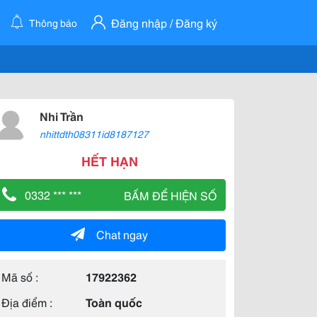
Đăng nhập / Đăng ký
Thông báo
Nhi Trần
nhittdth08311id8187127
HẾT HẠN
0332 *** ***
BẤM ĐỂ HIỆN SỐ
Chat ngay
Mã số :
17922362
Địa điểm :
Toàn quốc