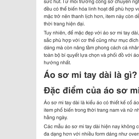
sức hút. Từ môi trường công sở chuyên ngh
đều có thể biến hóa linh hoạt để phù hợp 
mặc trở nên thanh lịch hơn, item này còn 
thời trang hiện đại.
Tuy nhiên, để mặc đẹp với áo sơ mi tay dài
sắc phù hợp với cơ thể cũng như mục đích 
dáng mà còn nâng tầm phong cách cá nhân 
toàn bộ bí quyết lựa chọn và phối đồ với áo
hướng nhất.
Áo sơ mi tay dài là gì?
Đặc điểm của áo sơ mi
Áo sơ mi tay dài là kiểu áo có thiết kế cổ á
item phổ biến trong thời trang nam và nữ n
hằng ngày.
Các mẫu áo sơ mi tay dài hiện nay không c
đa dạng hơn với nhiều form dáng như oversi