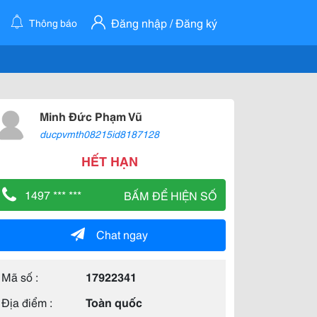
Đăng nhập / Đăng ký
Thông báo
Minh Đức Phạm Vũ
ducpvmth08215id8187128
HẾT HẠN
1497 *** ***
BẤM ĐỂ HIỆN SỐ
Chat ngay
Mã số :
17922341
Địa điểm :
Toàn quốc