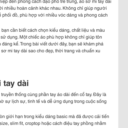
iệp đến phong cách dạo phố trẻ trung, áo sơ mi tay dài
với nhiều hoàn cảnh khác nhau. Không chỉ giúp người
dễ phối đồ, phù hợp với nhiều vóc dáng và phong cách
, bạn cần biết cách chọn kiểu dáng, chất liệu và màu
sử dụng. Một chiếc áo phù hợp không chỉ giúp tôn
đáng kể. Trong bài viết dưới đây, bạn sẽ khám phá
 sơ mi tay dài sao cho đẹp, thời trang và chuẩn xu
 tay dài
o truyền thống cùng phần tay áo dài đến cổ tay. Đây là
hờ sự lịch sự, tinh tế và dễ ứng dụng trong cuộc sống
òn giới hạn trong kiểu dáng basic mà đã được cải tiến
ze, slim fit, croptop hoặc cách điệu tay phồng nhằm