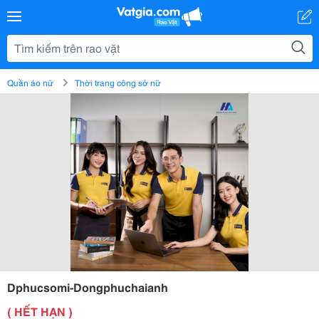
Quần áo nữ
Thời trang công sở nữ
Dphucsomi-Dongphuchaianh
( HẾT HẠN )