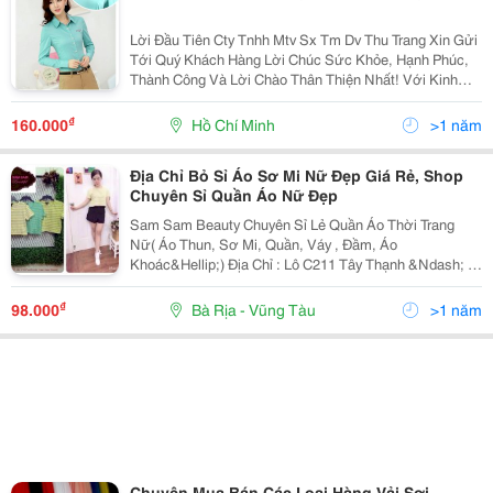
Lời Đầu Tiên Cty Tnhh Mtv Sx Tm Dv Thu Trang Xin Gửi
Tới Quý Khách Hàng Lời Chúc Sức Khỏe, Hạnh Phúc,
Thành Công Và Lời Chào Thân Thiện Nhất! Với Kinh
Nhiệm Nhiều Năm Làm Trong Ngành May.chúng Tôi
Muốn Mang Đến Cho Quý Khách Với Mức Giá Cạnh
₫
160.000
Hồ Chí Minh
>1 năm
Tranh
Địa Chỉ Bỏ Sỉ Áo Sơ Mi Nữ Đẹp Giá Rẻ, Shop
Chuyên Sỉ Quần Áo Nữ Đẹp
Sam Sam Beauty Chuyên Sỉ Lẻ Quần Áo Thời Trang
Nữ( Áo Thun, Sơ Mi, Quần, Váy , Đầm, Áo
Khoác&Hellip;) Địa Chỉ : Lô C211 Tây Thạnh &Ndash; P
Tây Thạnh &Ndash; Q Tân Phú &Ndash; Tphcm
Hotline: 0909 482 678 Điều Kiện Lấy Sỉ Quần Áo Sam
₫
98.000
Bà Rịa - Vũng Tàu
>1 năm
Beauty:
Chuyên Mua Bán Các Loại Hàng Vải Sợi