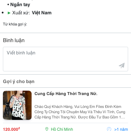
• Ngắn tay
▶
Xuất xứ:
Việt Nam
Từ khóa gợi ý:
Bình luận
Gợi ý cho bạn
Cung Cấp Hàng Thời Trang Nữ.
Chào Quý Khách Hàng, Vui Lòng Em Files Đính Kèm
Công Ty Chúng Tôi Chuyên May Và Thêu Vi Tính, Cung
Cấp Hàng Thời Trang Nữ. Được Đầu Tư Bao Gồm 1
Xưởng May,4 Xưởng Thêu Tổng Cộng 15 Máy Hiệu
Tajima (Nhật), Sunstar (Hàn Quốc), Trong Số Đó Gồm 10
₫
120.000
Hồ Chí Minh
>1 năm