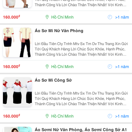
Thành Công Và Lời Chào Thân Thiện Nhất! Với Kinh
Nhiệm Nhiều Năm Làm Trong Ngành May.chúng Tôi
Muốn Mang Đến Cho Quý Khách Với Mức Giá Cạnh
₫
160.000
Hồ Chí Minh
>1 năm
Tranh
Áo Sơ Mi Nữ Văn Phòng
Lời Đầu Tiên Cty Tnhh Mtv Sx Tm Dv Thu Trang Xin Gửi
Tới Quý Khách Hàng Lời Chúc Sức Khỏe, Hạnh Phúc,
Thành Công Và Lời Chào Thân Thiện Nhất! Với Kinh
Nhiệm Nhiều Năm Làm Trong Ngành May.chúng Tôi
Muốn Mang Đến Cho Quý Khách Với Mức Giá Cạnh
₫
160.000
Hồ Chí Minh
>1 năm
Tranh
Áo Sơ Mi Công Sở
Lời Đầu Tiên Cty Tnhh Mtv Sx Tm Dv Thu Trang Xin Gửi
Tới Quý Khách Hàng Lời Chúc Sức Khỏe, Hạnh Phúc,
Thành Công Và Lời Chào Thân Thiện Nhất! Với Kinh
Nhiệm Nhiều Năm Làm Trong Ngành May.chúng Tôi
Muốn Mang Đến Cho Quý Khách Với Mức Giá Cạnh
₫
160.000
Hồ Chí Minh
>1 năm
Tranh
Áo Sơmi Nữ Văn Phòng, Áo Sơmi Công Sở A1