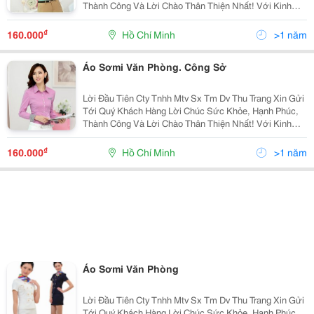
Thành Công Và Lời Chào Thân Thiện Nhất! Với Kinh
Nhiệm Nhiều Năm Làm Trong Ngành May.chúng Tôi
Muốn Mang Đến Cho Quý Khách Với Mức Giá Cạnh
₫
160.000
Hồ Chí Minh
>1 năm
Tranh
Áo Sơmi Văn Phòng. Công Sở
Lời Đầu Tiên Cty Tnhh Mtv Sx Tm Dv Thu Trang Xin Gửi
Tới Quý Khách Hàng Lời Chúc Sức Khỏe, Hạnh Phúc,
Thành Công Và Lời Chào Thân Thiện Nhất! Với Kinh
Nhiệm Nhiều Năm Làm Trong Ngành May.chúng Tôi
Muốn Mang Đến Cho Quý Khách Với Mức Giá Cạnh
₫
160.000
Hồ Chí Minh
>1 năm
Tranh
Áo Sơmi Văn Phòng
Lời Đầu Tiên Cty Tnhh Mtv Sx Tm Dv Thu Trang Xin Gửi
Tới Quý Khách Hàng Lời Chúc Sức Khỏe, Hạnh Phúc,