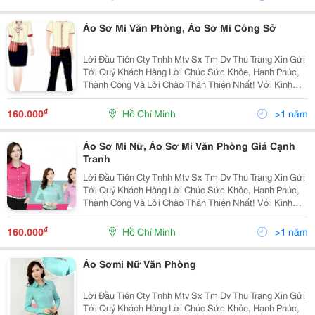
Máy
Áo Sơ Mi Văn Phòng, Áo Sơ Mi Công Sở
Lời Đầu Tiên Cty Tnhh Mtv Sx Tm Dv Thu Trang Xin Gửi
Tới Quý Khách Hàng Lời Chúc Sức Khỏe, Hạnh Phúc,
Thành Công Và Lời Chào Thân Thiện Nhất! Với Kinh
Nhiệm Nhiều Năm Làm Trong Ngành May.chúng Tôi
Muốn Mang Đến Cho Quý Khách Với Mức Giá Cạnh
₫
160.000
Hồ Chí Minh
>1 năm
Tranh
Áo Sơ Mi Nữ, Áo Sơ Mi Văn Phòng Giá Cạnh
Tranh
Lời Đầu Tiên Cty Tnhh Mtv Sx Tm Dv Thu Trang Xin Gửi
Tới Quý Khách Hàng Lời Chúc Sức Khỏe, Hạnh Phúc,
Thành Công Và Lời Chào Thân Thiện Nhất! Với Kinh
Nhiệm Nhiều Năm Làm Trong Ngành May.chúng Tôi
Muốn Mang Đến Cho Quý Khách Với Mức Giá Cạnh
₫
160.000
Hồ Chí Minh
>1 năm
Tranh
Áo Sơmi Nữ Văn Phòng
Lời Đầu Tiên Cty Tnhh Mtv Sx Tm Dv Thu Trang Xin Gửi
Tới Quý Khách Hàng Lời Chúc Sức Khỏe, Hạnh Phúc,