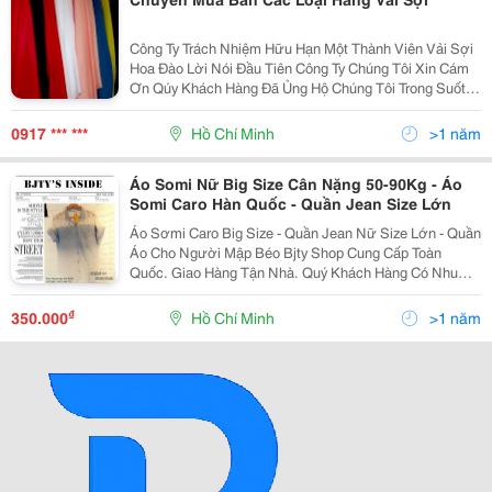
Công Ty Trách Nhiệm Hữu Hạn Một Thành Viên Vải Sợi
Hoa Đào Lời Nói Đầu Tiên Công Ty Chúng Tôi Xin Cám
Ơn Qúy Khách Hàng Đã Ủng Hộ Chúng Tôi Trong Suốt
25 Năm Qua. Hiện Nay,Chúng Tôi Đã Được Nhiều Bạn
Hàng Trong Và Ngoài Thành Phố Tin Tưởng L
0917 *** ***
Hồ Chí Minh
>1 năm
Áo Somi Nữ Big Size Cân Nặng 50-90Kg - Áo
Somi Caro Hàn Quốc - Quần Jean Size Lớn
Áo Sơmi Caro Big Size - Quần Jean Nữ Size Lớn - Quần
Áo Cho Người Mập Béo Bjty Shop Cung Cấp Toàn
Quốc. Giao Hàng Tận Nhà. Quý Khách Hàng Có Nhu
Cầu Xin Liên Hệ: Phone : 0122 977 4140 &Ndash; 0932
094 572 (Zalo/Viber) Http://Www.
₫
350.000
Hồ Chí Minh
>1 năm