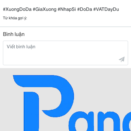
#XuongDoDa #GiaXuong #NhapSi #DoDa #VATDayDu
Từ khóa gợi ý:
Bình luận