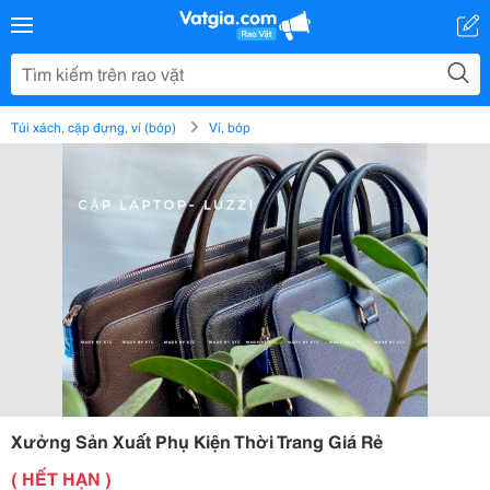
Túi xách, cặp đựng, ví (bóp)
Ví, bóp
Xưởng Sản Xuất Phụ Kiện Thời Trang Giá Rẻ
( HẾT HẠN )