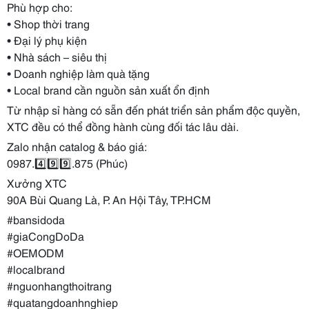
Phù hợp cho:
• Shop thời trang
• Đại lý phụ kiện
• Nhà sách – siêu thị
• Doanh nghiệp làm quà tặng
• Local brand cần nguồn sản xuất ổn định
Từ nhập sỉ hàng có sẵn đến phát triển sản phẩm độc quyền,
XTC đều có thể đồng hành cùng đối tác lâu dài.
Zalo nhận catalog & báo giá:
0987.4️⃣9️⃣9️⃣.875 (Phúc)
Xưởng XTC
90A Bùi Quang Là, P. An Hội Tây, TP.HCM
#bansidoda
#giaCongDoDa
#OEMODM
#localbrand
#nguonhangthoitrang
#quatangdoanhnghiep