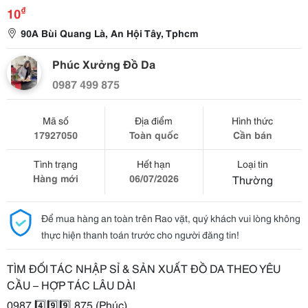
₫
10
90A Bùi Quang Là, An Hội Tây, Tphcm
Phúc Xưởng Đồ Da
0987 499 875
Mã số
Địa điểm
Hình thức
17927050
Toàn quốc
Cần bán
Tình trạng
Hết hạn
Loại tin
Hàng mới
06/07/2026
Thường
Để mua hàng an toàn trên Rao vặt, quý khách vui lòng không
thực hiện thanh toán trước cho người đăng tin!
TÌM ĐỐI TÁC NHẬP SỈ & SẢN XUẤT ĐỒ DA THEO YÊU
CẦU – HỢP TÁC LÂU DÀI
0987.4️⃣9️⃣9️⃣.875 (Phúc)