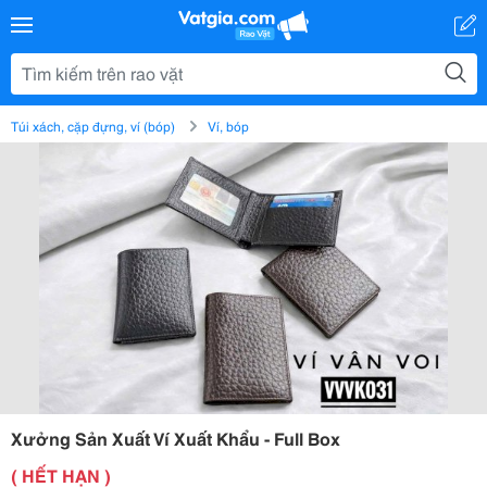
Túi xách, cặp đựng, ví (bóp)
Ví, bóp
Xưởng Sản Xuất Ví Xuất Khẩu - Full Box
( HẾT HẠN )