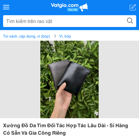
Túi xách, cặp đựng, ví (bóp)
Ví, bóp
Xưởng Đồ Da Tìm Đối Tác Hợp Tác Lâu Dài - Sỉ Hàng
Có Sẵn Và Gia Công Riêng