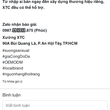
Từ nhập sỉ bán ngay đến xây dựng thương hiệu riêng,
XTC đều có thể hỗ trợ.
Zalo nhận báo giá:
0987.4️⃣9️⃣9️⃣.875 (Phúc)
Xưởng XTC
90A Bùi Quang Là, P. An Hội Tây, TP.HCM
#xuongsanxuat
#giaCongDoDa
#OEMODM
#localbrand
#nguonhangthoitrang
Từ khóa gợi ý:
Bình luận