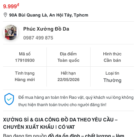
₫
9.999
90A Bùi Quang Là, An Hội Tây, Tphcm
Phúc Xưởng Đồ Da
0987 499 875
Mã số
Địa điểm
Hình thức
17910930
Toàn quốc
Cần bán
Tình trạng
Hết hạn
Loại tin
Hàng mới
22/05/2026
Thường
Để mua hàng an toàn trên Rao vặt, quý khách vui lòng không
thực hiện thanh toán trước cho người đăng tin!
XƯỞNG SỈ & GIA CÔNG ĐỒ DA THEO YÊU CẦU –
CHUYÊN XUẤT KHẨU | CÓ VAT
Bạn đang tìm nguồn
đồ da ổn định – chất lượng – làm