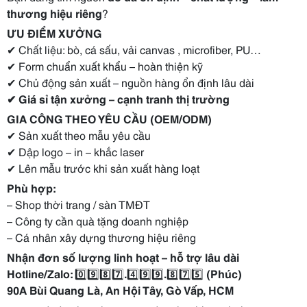
thương hiệu riêng
?
ƯU ĐIỂM XƯỞNG
✔ Chất liệu: bò, cá sấu, vải canvas , microfiber, PU…
✔ Form chuẩn xuất khẩu – hoàn thiện kỹ
✔ Chủ động sản xuất – nguồn hàng ổn định lâu dài
✔ Giá sỉ tận xưởng – cạnh tranh thị trường
GIA CÔNG THEO YÊU CẦU (OEM/ODM)
✔ Sản xuất theo mẫu yêu cầu
✔ Dập logo – in – khắc laser
✔ Lên mẫu trước khi sản xuất hàng loạt
Phù hợp:
– Shop thời trang / sàn TMĐT
– Công ty cần quà tặng doanh nghiệp
– Cá nhân xây dựng thương hiệu riêng
Nhận đơn số lượng linh hoạt – hỗ trợ lâu dài
Hotline/Zalo:
0️⃣9️⃣8️⃣7️⃣
.
4️⃣9️⃣9️⃣
.
8️⃣7️⃣5️⃣
(Phúc)
90A Bùi Quang Là, An Hội Tây, Gò Vấp, HCM