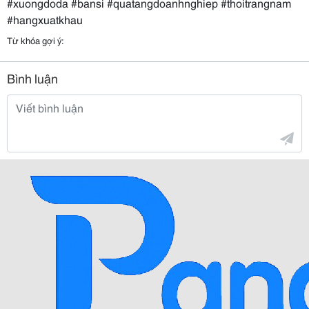
#xuongdoda
#bansi
#quatangdoanhnghiep
#thoitrangnam
#hangxuatkhau
Từ khóa gợi ý:
Bình luận