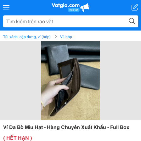
Túi xách, cặp đựng, ví (bóp)
Ví, bóp
Ví Da Bò Miu Hạt - Hàng Chuyên Xuất Khẩu - Full Box
( HẾT HẠN )