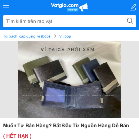
Túi xách, cặp đựng, ví (bóp)
Ví, bóp
Muốn Tự Bán Hàng? Bắt Đầu Từ Nguồn Hàng Dễ Bán
( HẾT HẠN )