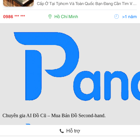
Cấp Ở Tại Tphcm Và Toàn Quốc Bạn Đang Cần Tìm Và
Mua Ví, Bóp Da Cao Cấp, Chính Hãng Hiệu Louis Vuitton
Lv Chính Hãng ? Bạn Không Biết Nơi B
0986 *** ***
Hồ Chí Minh
>1 năm
Hỗ trợ