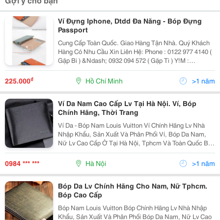
Ví Đựng Iphone, Dtdd Đa Năng - Bóp Đựng
Passport
Cung Cấp Toàn Quốc. Giao Hàng Tận Nhà. Quý Khách
Hàng Có Nhu Cầu Xin Liên Hệ: Phone : 0122 977 4140 (
Gặp Bi ) &Ndash; 0932 094 572 ( Gặp Ti ) Y!M :
Bjty_Style99 Hoặc Bjty_Style_Vn Địa Chỉ: 273/8 Phan
Văn Khỏe F5 Q6 Tp.hcm ( Gần Cầu
₫
225.000
Hồ Chí Minh
>1 năm
Ví Da Nam Cao Cấp Lv Tại Hà Nội. Ví, Bóp
Chính Hãng, Thời Trang
Ví Da - Bóp Nam Louis Vuitton Ví Chính Hãng Lv Nhà
Nhập Khẩu, Sản Xuất Và Phân Phối Ví, Bóp Da Nam,
Nữ Lv Cao Cấp Ở Tại Hà Nội, Tphcm Và Toàn Quốc Bạn
Đang Cần Tìm Và Mua Ví, Bóp Da Cao Cấp, Chính Hãng
Hiệu Louis Vuitton Lv Chính Hãng ? B
0984 *** ***
Hà Nội
>1 năm
Bóp Da Lv Chính Hãng Cho Nam, Nữ Tphcm.
Bóp Cao Cấp
Bóp Nam Louis Vuitton Bóp Chính Hãng Lv Nhà Nhập
Khẩu, Sản Xuất Và Phân Phối Bóp Da Nam, Nữ Lv Cao