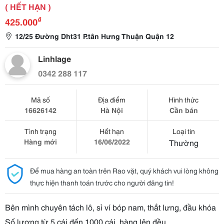
( HẾT HẠN )
₫
425.000
12/25 Đường Dht31 P.tân Hưng Thuận Quận 12
Linhlage
0342 288 117
Mã số
Địa điểm
Hình thức
16626142
Hà Nội
Cần bán
Tình trạng
Hết hạn
Loại tin
Hàng mới
16/06/2022
Thường
Để mua hàng an toàn trên Rao vặt, quý khách vui lòng không
thực hiện thanh toán trước cho người đăng tin!
Bên mình chuyên tách lô, sỉ ví bóp nam, thắt lưng, đầu khóa
Số lượng từ 5 cái đến 1000 cái, hàng lên đều