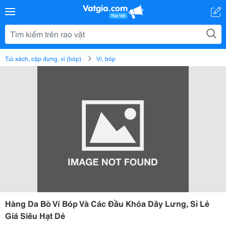
Túi xách, cặp đựng, ví (bóp)
Ví, bóp
Hàng Da Bò Ví Bóp Và Các Đầu Khóa Dây Lưng, Sỉ Lẻ
Giá Siêu Hạt Dẻ