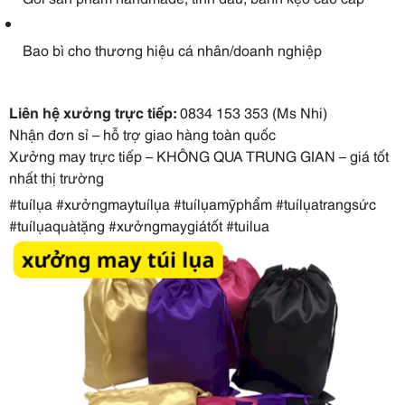
Bao bì cho thương hiệu cá nhân/doanh nghiệp
Liên hệ xưởng trực tiếp:
0834 153 353 (Ms Nhi)
Nhận đơn sỉ – hỗ trợ giao hàng toàn quốc
Xưởng may trực tiếp – KHÔNG QUA TRUNG GIAN – giá tốt
nhất thị trường
#tuílụa #xưởngmaytuílụa #tuílụamỹphẩm #tuílụatrangsức
#tuílụaquàtặng #xưởngmaygiátốt #tuilua