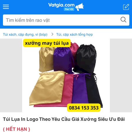
Túi xách, cặp đựng, ví (bóp)
Túi, cặp xách tổng hợp
Túi Lụa In Logo Theo Yêu Cầu Giá Xưởng Siêu Ưu Đãi
( HẾT HẠN )