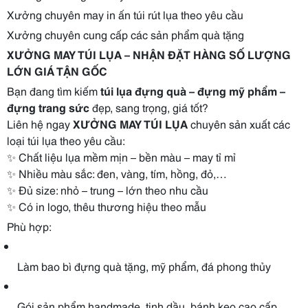
Xưởng chuyên may in ấn túi rút lụa theo yêu cầu
Xưởng chuyên cung cấp các sản phẩm quà tặng
XƯỞNG MAY TÚI LỤA – NHẬN ĐẶT HÀNG SỐ LƯỢNG
LỚN GIÁ TẬN GỐC
Bạn đang tìm kiếm
túi lụa đựng quà – đựng mỹ phẩm –
đựng trang sức
đẹp, sang trọng, giá tốt?
Liên hệ ngay
XƯỞNG MAY TÚI LỤA
chuyên sản xuất các
loại túi lụa theo yêu cầu:
✨ Chất liệu lụa mềm mịn – bền màu – may tỉ mỉ
✨ Nhiều màu sắc: đen, vàng, tím, hồng, đỏ,…
✨ Đủ size: nhỏ – trung – lớn theo nhu cầu
✨ Có in logo, thêu thương hiệu theo mẫu
Phù hợp:
Làm bao bì đựng quà tặng, mỹ phẩm, đá phong thủy
Gói sản phẩm handmade, tinh dầu, bánh kẹo cao cấp