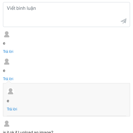
e
Trả lời
e
Trả lời
e
Trả lời
is it ok if I upload an image?