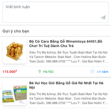
Gợi ý cho bạn
Bộ Cờ Caro Bằng Gỗ Winwintoys 64451,Đồ
Chơi Trí Tuệ Dành Cho Trẻ
Siêu Thị Mẹ &Amp; Bé Trực Tuyến Babi Mart Tại Hà Nội
Và Tphcm Website: Babi Mart . Com Hotline Bán Buôn
Toàn Quốc: 096.888.0705 ****Lưu Ý : Giá Bán Niêm Yết
Là Giá Bán Tại Hà Nội, Giá Tại Hồ Chí Minh Có Thể Cao
Hoặc Thấp Hơn Giá Bán Tại
₫
115.000
Hà Nội
>1 năm
Bé Vui Học Giờ Bằng Gỗ Giá Rẻ Nhất Tại Hà
Nội
Siêu Thị Mẹ &Amp; Bé Trực Tuyến Babi Mart Tại Hà Nội
Và Tphcm Website: Babi Mart . Com Hotline Bán Buôn
Toàn Quốc: 096.888.0705 ****Lưu Ý : Giá Bán Niêm Yết
Là Giá Bán Tại Hà Nội, Giá Tại Hồ Chí Minh Có Thể Cao