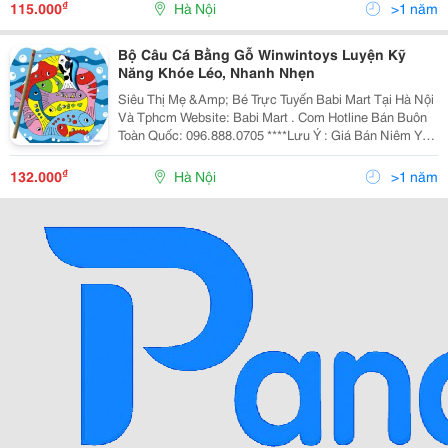
Hoặc Thấp Hơn Giá Bán Tại
₫
115.000
Hà Nội
>1 năm
Bộ Câu Cá Bằng Gỗ Winwintoys Luyện Kỹ
Năng Khóe Léo, Nhanh Nhẹn
Siêu Thị Mẹ &Amp; Bé Trực Tuyến Babi Mart Tại Hà Nội
Và Tphcm Website: Babi Mart . Com Hotline Bán Buôn
Toàn Quốc: 096.888.0705 ****Lưu Ý : Giá Bán Niêm Yết
Là Giá Bán Tại Hà Nội, Giá Tại Hồ Chí Minh Có Thể Cao
Hoặc Thấp Hơn Giá Bán Tại
₫
132.000
Hà Nội
>1 năm