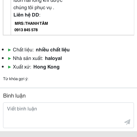
chúng tôi phục vụ .
Liên hệ DD
:
MRS: THANH TÂM
0913 845 578
▶
Chất liệu:
nhiều chất liệu
▶
Nhà sản xuất:
haloyal
▶
Xuất xứ:
Hong Kong
Từ khóa gợi ý:
Bình luận