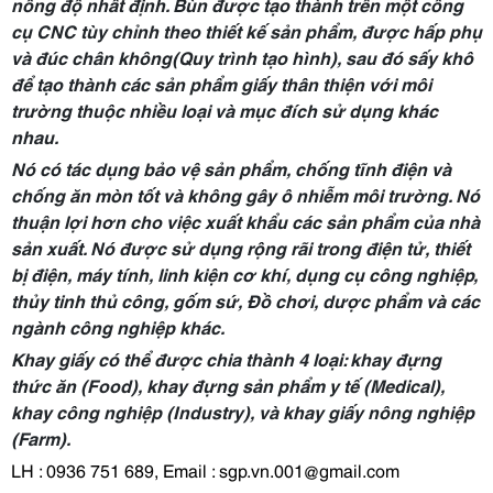
nồng độ nhất định. Bùn được tạo thành trên một công
cụ CNC tùy chỉnh theo thiết kế sản phẩm, được hấp phụ
và đúc chân không(Quy trình tạo hình), sau đó sấy khô
để tạo thành các sản phẩm giấy thân thiện với môi
trường thuộc nhiều loại và mục đích sử dụng khác
nhau.
Nó có tác dụng bảo vệ sản phẩm, chống tĩnh điện và
chống ăn mòn tốt và không gây ô nhiễm môi trường. Nó
thuận lợi hơn cho việc xuất khẩu các sản phẩm của nhà
sản xuất. Nó được sử dụng rộng rãi trong điện tử, thiết
bị điện, máy tính, linh kiện cơ khí, dụng cụ công nghiệp,
thủy tinh thủ công, gốm sứ, Đồ chơi, dược phẩm và các
ngành công nghiệp khác.
Khay giấy có thể được chia thành 4 loại: khay đựng
thức ăn (Food), khay đựng sản phẩm y tế (Medical),
khay công nghiệp (Industry), và khay giấy nông nghiệp
(Farm).
LH : 0936 751 689, Email :
sgp.vn.001@gmail.com