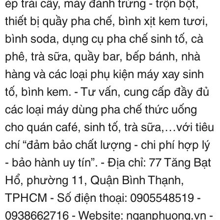
ép trái cây, máy đánh trứng - trộn bột, 
thiết bị quầy pha chế, bình xịt kem tươi, 
bình soda, dụng cụ pha chế sinh tố, cà 
phê, trà sữa, quầy bar, bếp bánh, nhà 
hàng và các loại phụ kiện máy xay sinh 
tố, bình kem. - Tư vấn, cung cấp đầy đủ 
các loại máy dùng pha chế thức uống 
cho quán café, sinh tố, trà sữa,…với tiêu 
chí “đảm bảo chất lượng - chi phí hợp lý 
- bảo hành uy tín”. - Địa chỉ: 77 Tăng Bạt 
Hổ, phường 11, Quận Bình Thạnh, 
TPHCM - Số điện thoại: 0905548519 - 
0938662716 - Website: nganphuong.vn - 