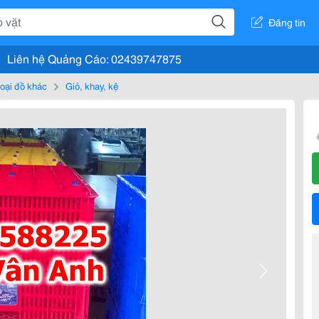
Đăng tin
Liên hệ Quảng Cáo: 02439747875
loại đồ khác
Giỏ, khay, kệ