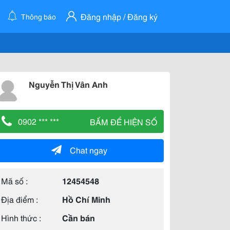
Đăng nhập / Đăng ký
Thông báo
Nguyễn Thị Vân Anh
0902 *** ***
BẤM ĐỂ HIỆN SỐ
Chat ngay
Mã số :
12454548
Địa điểm :
Hồ Chí Minh
Hình thức :
Cần bán