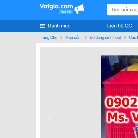
Danh mục
Liên hệ QC
Trang Chủ
Mua sắm
Đồ dùng sinh hoạt
Các 