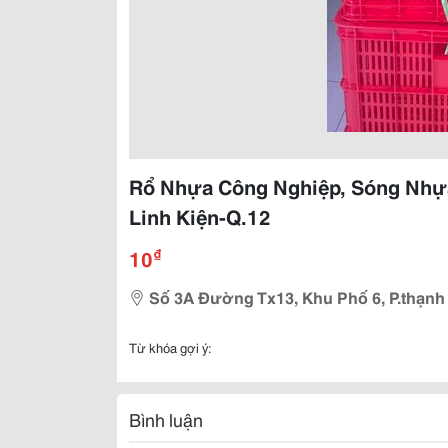
Rổ Nhựa Công Nghiệp, Sóng Nh
Linh Kiện-Q.12
₫
10
Số 3A Đường Tx13, Khu Phố 6, P.thạnh
Từ khóa gợi ý:
Bình luận