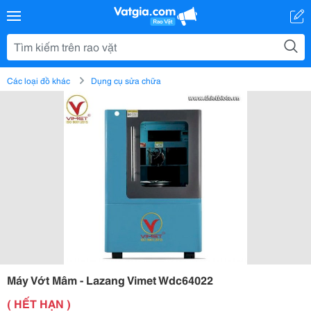
Các loại đồ khác
Dụng cụ sửa chữa
Máy Vớt Mâm - Lazang Vimet Wdc64022
( HẾT HẠN )