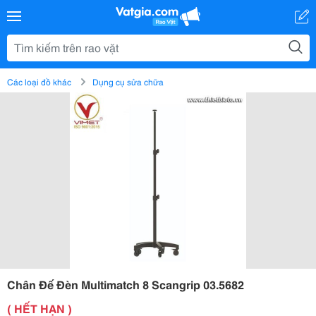
Các loại đồ khác
Dụng cụ sửa chữa
Chân Đế Đèn Multimatch 8 Scangrip 03.5682
( HẾT HẠN )