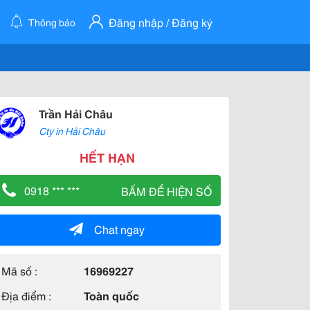
Đăng nhập / Đăng ký
Thông báo
Trần Hải Châu
Cty in Hải Châu
HẾT HẠN
0918 *** ***
BẤM ĐỂ HIỆN SỐ
Chat ngay
Mã số :
16969227
Địa điểm :
Toàn quốc