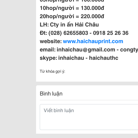
10hop/người = 130.000đ
20hop/người = 220.000đ
LH: Cty in ấn Hải Châu
Đt: (028) 62655803 - 0918 25 26 36
website:
www.haichauprint.com
email: inhaichau@gmail.com - cong
skype: inhaichau - haichauthc
Từ khóa gợi ý:
Bình luận