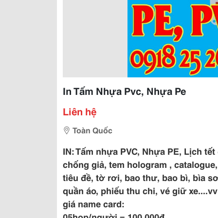
In Tấm Nhựa Pvc, Nhựa Pe
Liên hệ
Toàn Quốc
IN: Tấm nhựa PVC, Nhựa PE, Lịch tết 
chống giả, tem hologram , catalogue, 
tiêu đề, tờ rơi, bao thư, bao bì, bìa
quần áo, phiếu thu chi, vé giữ xe....vv
giá name card:
05hop/người = 100.000đ