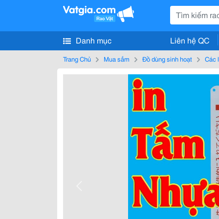
Danh mục
Liên hệ QC
Trang Chủ
Mua sắm
Đồ dùng sinh hoạt
Các 