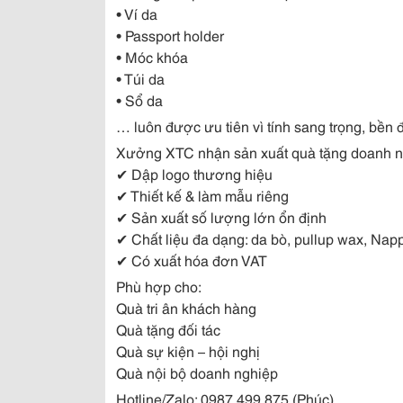
• Ví da
• Passport holder
• Móc khóa
• Túi da
• Sổ da
… luôn được ưu tiên vì tính sang trọng, bền
Xưởng XTC nhận sản xuất quà tặng doanh ng
✔ Dập logo thương hiệu
✔ Thiết kế & làm mẫu riêng
✔ Sản xuất số lượng lớn ổn định
✔ Chất liệu đa dạng: da bò, pullup wax, Napp
✔ Có xuất hóa đơn VAT
Phù hợp cho:
Quà tri ân khách hàng
Quà tặng đối tác
Quà sự kiện – hội nghị
Quà nội bộ doanh nghiệp
Hotline/Zalo: 0987.499.875 (Phúc)