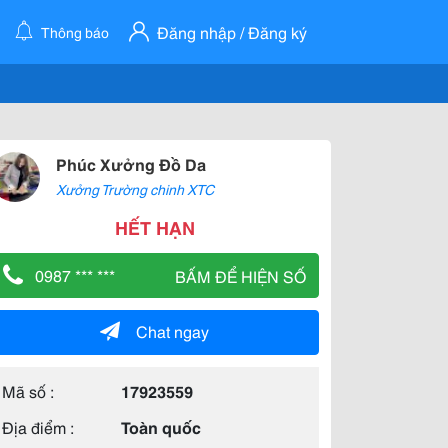
Đăng nhập / Đăng ký
Thông báo
Phúc Xưởng Đồ Da
Xưởng Trường chinh XTC
HẾT HẠN
0987 *** ***
BẤM ĐỂ HIỆN SỐ
Chat ngay
Mã số :
17923559
Địa điểm :
Toàn quốc