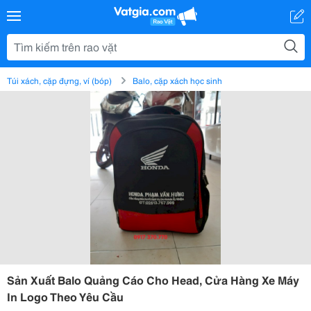
Túi xách, cặp đựng, ví (bóp)
Balo, cặp xách học sinh
Sản Xuất Balo Quảng Cáo Cho Head, Cửa Hàng Xe Máy
In Logo Theo Yêu Cầu