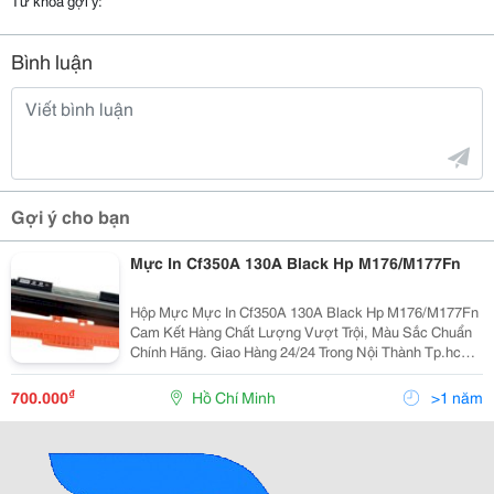
Từ khóa gợi ý:
Bình luận
Gợi ý cho bạn
Mực In Cf350A 130A Black Hp M176/M177Fn
Hộp Mực Mực In Cf350A 130A Black Hp M176/M177Fn
Cam Kết Hàng Chất Lượng Vượt Trội, Màu Sắc Chuẩn
Chính Hãng. Giao Hàng 24/24 Trong Nội Thành Tp.hcm
Giá Đã Bao Gồm Vat 10%
======================= Liên Hệ: Cty Tnhh Mtv
₫
700.000
Hồ Chí Minh
>1 năm
Xnk Pp Trân