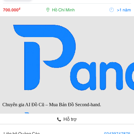
Giá Đã Bao Gồm Vat 10%
======================= Liên Hệ: Cty Tnhh Mtv
₫
700.000
Hồ Chí Minh
>1 năm
Xnk Pp Trân
Hỗ trợ
Liên hệ Quảng Cáo
02439747875