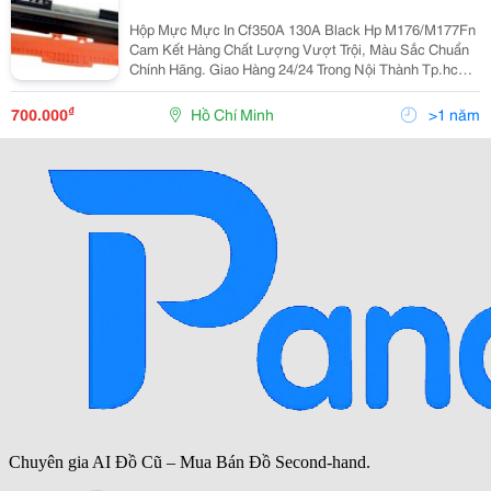
Hộp Mực Mực In Cf350A 130A Black Hp M176/M177Fn
Cam Kết Hàng Chất Lượng Vượt Trội, Màu Sắc Chuẩn
Chính Hãng. Giao Hàng 24/24 Trong Nội Thành Tp.hcm
Giá Đã Bao Gồm Vat 10%
======================= Liên Hệ: Cty Tnhh Mtv
₫
700.000
Hồ Chí Minh
>1 năm
Xnk Pp Trân