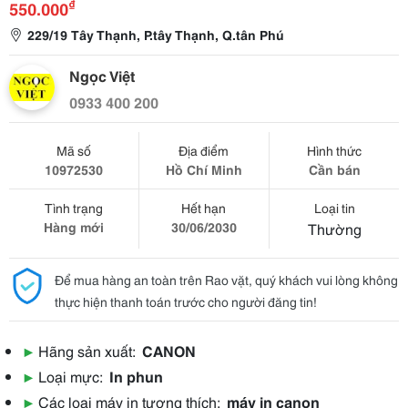
₫
550.000
229/19 Tây Thạnh, P.tây Thạnh, Q.tân Phú
Ngọc Việt
0933 400 200
Mã số
Địa điểm
Hình thức
10972530
Hồ Chí Minh
Cần bán
Tình trạng
Hết hạn
Loại tin
Hàng mới
30/06/2030
Thường
Để mua hàng an toàn trên Rao vặt, quý khách vui lòng không
thực hiện thanh toán trước cho người đăng tin!
▶
Hãng sản xuất:
CANON
▶
Loại mực:
In phun
▶
Các loại máy in tương thích:
máy in canon