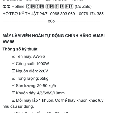
☎️☎️
Hotline: 0️
9️
6️
8️
3️
0️
3️
9️
6️
9️
(Có Zalo)
HỖ TRỢ KỸ THUẬT 24/7:
0968 303 969 – 0976 174 385
====================o0o====================
MÁY LÀM VIÊN HOÀN TỰ ĐỘNG CHÍNH HÃNG AUARI
AW-95
Thông số kỹ thuật:
☑️ Tên máy: AW-95
☑️ Công suất: 1000W
☑️ Nguồn điện: 220V
☑️ Trọng lượng: 55kg
☑️ Sản lượng: 20-50 kg/h
☑️ Khuôn đáy: 4/5/6/8/9/10mm.
☑️ Mỗi máy lắp 1 khuôn. Có thể thay khuôn khác tuỳ
nhu cầu sử dụng.