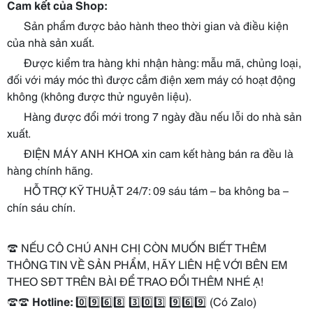
Cam kết của Shop:
Sản phẩm được bảo hành theo thời gian và điều kiện
của nhà sản xuất.
Được kiểm tra hàng khi nhận hàng: mẫu mã, chủng loại,
đối với máy móc thì được cắm điện xem máy có hoạt động
không (không được thử nguyên liệu).
Hàng được đổi mới trong 7 ngày đầu nếu lỗi do nhà sản
xuất.
ĐIỆN MÁY ANH KHOA xin cam kết hàng bán ra đều là
hàng chính hãng.
HỖ TRỢ KỸ THUẬT 24/7: 09 sáu tám – ba không ba –
chín sáu chín.
☎️
NẾU CÔ CHÚ ANH CHỊ CÒN MUỐN BIẾT THÊM
THÔNG TIN VỀ SẢN PHẨM, HÃY LIÊN HỆ VỚI BÊN EM
THEO SĐT TRÊN BÀI ĐỂ TRAO ĐỔI THÊM NHÉ Ạ!
☎️☎️
Hotline:
0️
9️
6️
8️
3️
0️
3️
9️
6️
9️
(Có Zalo)