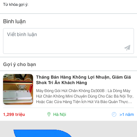
Từ khóa gợi ý:
Bình luận
Gợi ý cho bạn
Tháng Bán Hàng Không Lợi Nhuận, Giảm Giá
Shok Tri Ân Khách Hàng
Máy Đóng Gói Hút Chân Không Dz300B : Là Dòng Máy
Hút Chân Không Mini Chuyên Dùng Cho Các Bà Nội Trợ,
Hoặc Các Cửa Hàng Tiện Ích Hút Và Bảo Quản Thực
Phẩm,.. Với Tính Năng Nổi Bật Hơn So Với Các Dòng
Máy Hút Mini Là Đ Óng Gói Hút Chân Không Được
1,299 triệu
Hà Nội
>1 năm
Những