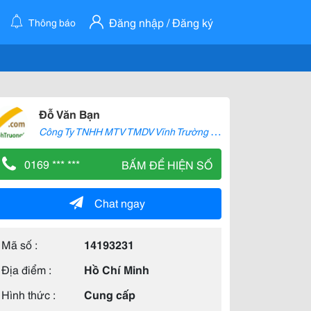
Đăng nhập / Đăng ký
Thông báo
Đỗ Văn Bạn
C
ông Ty TNHH MTV TMDV Vĩnh Trường Lộc
0169 *** ***
BẤM ĐỂ HIỆN SỐ
Chat ngay
Mã số :
14193231
Địa điểm :
Hồ Chí Minh
Hình thức :
Cung cấp