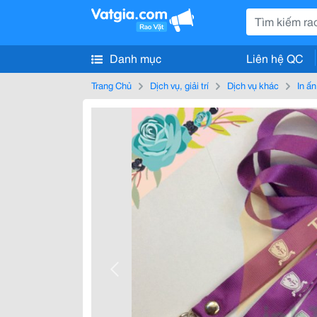
Danh mục
Liên hệ QC
Trang Chủ
Dịch vụ, giải trí
Dịch vụ khác
In ấ