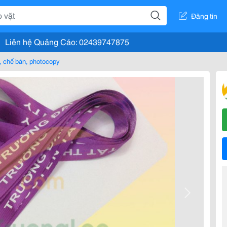
Đăng tin
Liên hệ Quảng Cáo: 02439747875
n, chế bản, photocopy