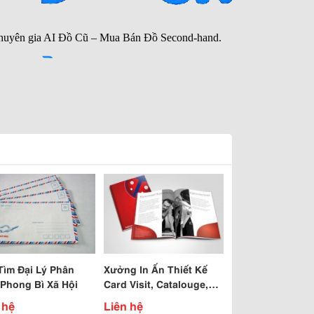
Tìm Đại Lý Phân
Xưởng In Ấn Thiết Kế
 Phong Bì Xã Hội
Card Visit, Catalouge,
Broucher, Tờ Rơi, Sổ
 hệ
Liên hệ
Note Theo Yêu C