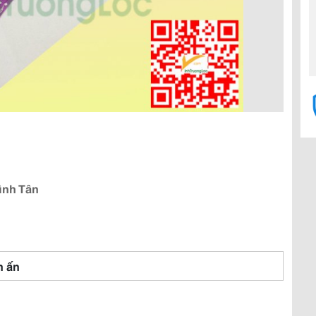
ình Tân
In ấn