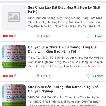
Sửa Chữa Lắp Đặt Điều Hòa Giá Hợp Lý Nhất
Hà Nội
Điện Lạnh An Khang, Một Trong Những Trung Tâm Sửa
Chữa Điện Lạnh Hàng Đầu Hà Nội Xin Giới Thiệu Đến
Quý Khách Dịch Vụ Sửa Chữa Điều Hòa Tại Nhà Uy Tín
Giá Rẻ Hà Nội. Điện Lạnh An Khang Với Gần 20 Năm
Ra Đời Và Phát Triển Vững Mạnh Cho Đến Ngày Nay. T
₫
100.000
Hà Nội
>1 năm
Chuyên Sửa Chữa Tivi Samsung Đúng Giá
Đúng Linh Kiện Bảo Hành Tốt
Trung Tâm Điện Tử Bách Khoa An Khang Hà Nội Với 10
Năm Kinh Nghiệm Đứng Đầu Là Mr An Đang Là Chuyên
Viên Bảo Hành Cho Hãng Điện Tử Samsung Mr.an Đã
Mở Trung Tâm Điện Tử: Nhận Sửa Chữa Chuyên
Nghiệp Với Đội Ngũ Kỹ Thuật Viên Có Kinh Nghiệm
₫
100.000
Hà Nội
>1 năm
Nhiều Năm,G
Sửa Chữa Bảo Dưỡng Dàn Karaoke Tại Nhà
Chuyên Nghiệp
0983.561.899 Sửa Tivi,Âm Thanh Loa Chuyên Nghiệp
Tại Nhà Giá Rẻ Nhất Hà Nội Trung Tâm Điện Tử Bách
Khoa An Khang Hà Nội Với 10 Năm Kinh Nghiệm Đứng