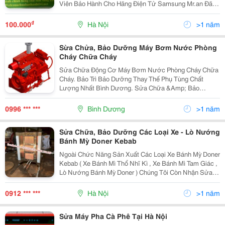
Viên Bảo Hành Cho Hãng Điện Tử Samsung Mr.an Đã
Mở Trung Tâm Điện Tử: Nhận Sửa Chữa Chuyên
Nghiệp Với Đội Ngũ Kỹ Thuật Viên Có Kinh Nghiệm
₫
100.000
Hà Nội
>1 năm
Nhiều Năm,G
Sừa Chửa, Bảo Dưỡng Máy Bơm Nước Phòng
Cháy Chữa Cháy
Sửa Chữa Động Cơ Máy Bơm Nước Phòng Cháy Chữa
Cháy. Bảo Trì Bảo Dưỡng Thay Thế Phụ Tùng Chất
Lượng Nhất Bình Dương. Sửa Chữa &Amp; Bảo
Dưỡng Xe Nâng Hàng:
0996 *** ***
Bình Dương
>1 năm
Sửa Chữa, Bảo Dưỡng Các Loại Xe - Lò Nướng
Bánh Mỳ Doner Kebab
Ngoài Chức Năng Sản Xuất Các Loại Xe Bánh Mỳ Doner
Kebab ( Xe Bánh Mì Thổ Nhĩ Kì , Xe Bánh Mì Tam Giác ,
Lò Nướng Bánh Mỳ Doner ) Chúng Tôi Còn Nhận Sửa
Chữa, Bảo Dưỡng Các Loại Xe Bánh Mì - Lò Nướng .
Trong Quá Trình Hoạt Động Xe Và Lò Đốt Xảy Ra Nh
0912 *** ***
Hà Nội
>1 năm
Sửa Máy Pha Cà Phê Tại Hà Nội