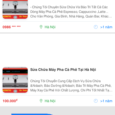
- Chúng Tôi Chuyên Sửa Chữa Và Bảo Trì Tất Cả Các
Dòng Máy Pha Cà Phê Espresso, Cappuccino ,Latte ..
Cho Văn Phòng, Gia Đình, Nhà Hàng, Quán Bar, Khách
Sạn .... . - Bán Và Cho Thuê Máy Pha Cà Phê, Máy Say
Với Những Thương Hiệu Lớn Của Italia Tại V
0986 *** ***
Hà Nội
>1 năm
Sửa Chữa Máy Pha Cà Phê Tại Hà Nội
Chúng Tôi Chuyển Cung Cấp Dịch Vụ Sửa Chữa
&Ndash; Bảo Dưỡng &Ndash; Bảo Trì Máy Pha Cà Phê,
Máy Xay Cà Phê Với Chất Lượng, Chi Phí Tốt Nhất Tại
Hà Nội Và Các Tỉnh Phía Bắc. Chúng Tôi Bán Và Cho
Thuê Tất Cả Các Loại Máy Pha Cà Phê Tại Hà Nội. Hãy
₫
100.000
Hà Nội
>1 năm
Gọi