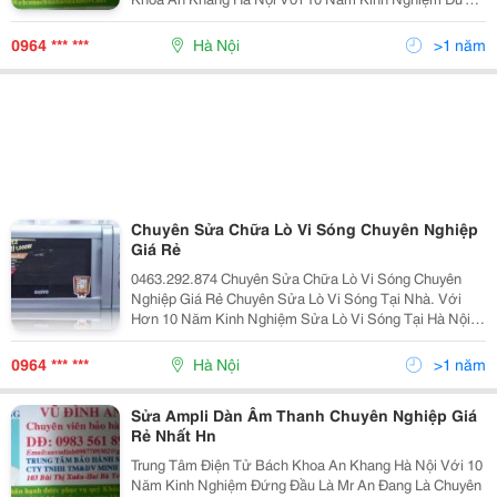
Đầu Là Mr An Đang Là Chuyên Viên Bảo Hành Cho Hãng
Điện Tử Samsung Mr.an Đã Mở Trung Tâm Điện Tử:
0964 *** ***
Hà Nội
>1 năm
Nhận
Chuyên Sửa Chữa Lò Vi Sóng Chuyên Nghiệp
Giá Rẻ
0463.292.874 Chuyên Sửa Chữa Lò Vi Sóng Chuyên
Nghiệp Giá Rẻ Chuyên Sửa Lò Vi Sóng Tại Nhà. Với
Hơn 10 Năm Kinh Nghiệm Sửa Lò Vi Sóng Tại Hà Nội ,
Cùng Với Đội Ngũ Kỹ Sư Chuyên Nghiệp, Trình Độ Tay
Nghề Cao, Chúng Tôi Có Thể Đáp Ứng Mọ
0964 *** ***
Hà Nội
>1 năm
Sửa Ampli Dàn Âm Thanh Chuyên Nghiệp Giá
Rẻ Nhất Hn
Trung Tâm Điện Tử Bách Khoa An Khang Hà Nội Với 10
Năm Kinh Nghiệm Đứng Đầu Là Mr An Đang Là Chuyên