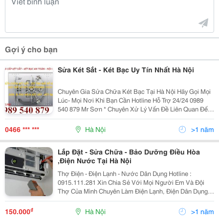
Gợi ý cho bạn
Sửa Két Sắt - Két Bạc Uy Tín Nhất Hà Nội
Chuyên Gia Sửa Chữa Két Bạc Tại Hà Nội Hãy Gọi Mọi
Lúc- Mọi Nơi Khi Bạn Cần Hotline Hỗ Trợ 24/24 0989
540 879 Mr Sơn * Chuyên Xử Lý Vấn Đề Liên Quan Đến
Két Sắt . * Mở Và Làm Lại Chìa, Dò Tìm Mã Số. *
Hướng Dẫn Sử Dụng ,Đặt Két Theo Phong Thủy.
0466 *** ***
Hà Nội
>1 năm
Lắp Đặt - Sửa Chữa - Bảo Dưỡng Điều Hòa
,Điện Nước Tại Hà Nội
Thợ Điện - Điện Lạnh - Nước Dân Dụng Hotline :
0915.111.281 Xin Chia Sẻ Với Mọi Người Em Và Đội
Thợ Của Mình Chuyên Làm Điện Lạnh, Điện Dân Dụng
Đã Hơn 10 Năm Nay Nhưng Cái Khoản Maketing Lại
Hơi Chậm , Hôm Nay Em Mới Đưa Lên Đây Để Phục Vụ
₫
150.000
Hà Nội
>1 năm
Mọi Người