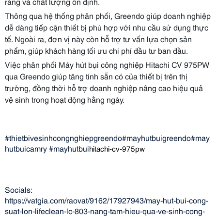
ràng và chất lượng ổn định.
Thông qua hệ thống phân phối, Greendo giúp doanh nghiệp
dễ dàng tiếp cận thiết bị phù hợp với nhu cầu sử dụng thực
tế. Ngoài ra, đơn vị này còn hỗ trợ tư vấn lựa chọn sản
phẩm, giúp khách hàng tối ưu chi phí đầu tư ban đầu.
Việc phân phối Máy hút bụi công nghiệp Hitachi CV 975PW
qua Greendo giúp tăng tính sẵn có của thiết bị trên thị
trường, đồng thời hỗ trợ doanh nghiệp nâng cao hiệu quả
vệ sinh trong hoạt động hằng ngày.
#thietbivesinhcongnghiepgreendo#mayhutbuigreendo#may
hutbuicamry #mayhutbui
hitachi-cv-975pw
Socials:
https://vatgia.com/raovat/9162/17927943/may-hut-bui-cong-
suat-lon-lifeclean-lc-803-nang-tam-hieu-qua-ve-sinh-cong-