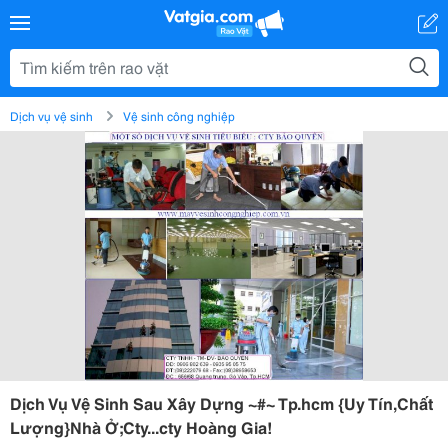
Dịch vụ vệ sinh
Vệ sinh công nghiệp
Dịch Vụ Vệ Sinh Sau Xây Dựng ~#~ Tp.hcm {Uy Tín,Chất
Lượng}Nhà Ở;Cty...cty Hoàng Gia!