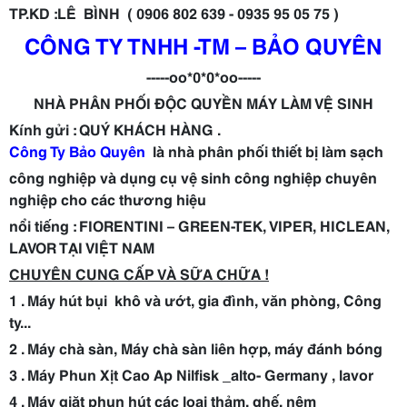
TP.KD :LÊ BÌNH ( 0906 802 639 - 0935 95 05 75 )
CÔNG TY TNHH -TM – BẢO QUYÊN
-----oo*0*0*oo-----
NHÀ PHÂN PHỐI ĐỘC QUYỀN MÁY LÀM VỆ SINH
Kính gửi : QUÝ KHÁCH HÀNG .
Công Ty Bảo Quyên
là nhà phân phối thiết bị làm sạch
công nghiệp và dụng cụ vệ sinh công nghiệp chuyên
nghiệp cho các thương hiệu
nổi tiếng : FIORENTINI – GREEN-TEK, VIPER, HICLEAN,
LAVOR TẠI VIỆT NAM
CHUYÊN CUNG CẤP VÀ SỮA CHỮA !
1 . Máy hút bụi khô và ướt, gia đình, văn phòng, Công
ty...
2 . Máy chà sàn, Máy chà sàn liên hợp, máy đánh bóng
3 . Máy Phun Xịt Cao Ap Nilfisk _alto- Germany , lavor
4 . Máy giặt phun hút các loại thảm, ghế, nệm