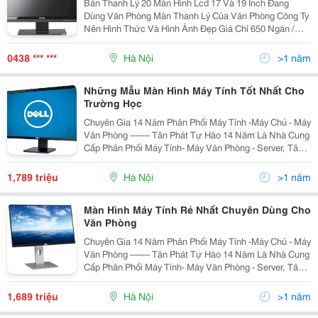
Bán Thanh Lý 20 Màn Hình Lcd 17 Và 19 Inch Đang
Dùng Văn Phòng Màn Thanh Lý Của Văn Phòng Công Ty
Nên Hình Thức Và Hình Ảnh Đẹp Giá Chỉ 650 Ngàn /
Chiếc Lh: 0986 392 733 - 0978 415 427
0438 *** ***
Hà Nội
>1 năm
Những Mẫu Màn Hình Máy Tính Tốt Nhất Cho
Trường Học
Chuyên Gia 14 Năm Phân Phối Máy Tính -Máy Chủ - Máy
Văn Phòng ------- Tân Phát Tự Hào 14 Năm Là Nhà Cung
Cấp Phân Phối Máy Tính- Máy Văn Phòng - Server, Tân
Phát Cam Kết Đảm Bảo Mang Tới Cho Quý Khách
Những Sản Phẩm Với Mức Giá Rẻ Nhất Hà Nội,
1,789 triệu
Hà Nội
>1 năm
Màn Hình Máy Tính Rẻ Nhất Chuyên Dùng Cho
Văn Phòng
Chuyên Gia 14 Năm Phân Phối Máy Tính -Máy Chủ - Máy
Văn Phòng ------- Tân Phát Tự Hào 14 Năm Là Nhà Cung
Cấp Phân Phối Máy Tính- Máy Văn Phòng - Server, Tân
Phát Cam Kết Đảm Bảo Mang Tới Cho Quý Khách
Những Sản Phẩm Với Mức Giá Rẻ Nhất Hà Nội,
1,689 triệu
Hà Nội
>1 năm