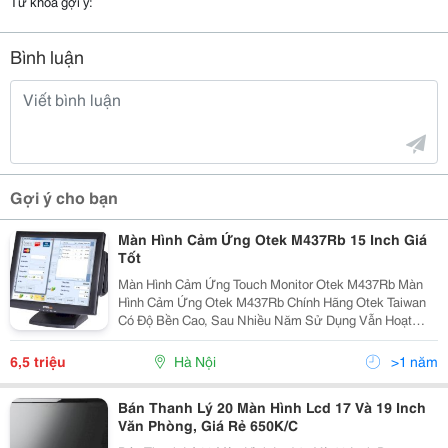
Từ khóa gợi ý:
Bình luận
Gợi ý cho bạn
Màn Hình Cảm Ứng Otek M437Rb 15 Inch Giá
Tốt
Màn Hình Cảm Ứng Touch Monitor Otek M437Rb Màn
Hình Cảm Ứng Otek M437Rb Chính Hãng Otek Taiwan
Có Độ Bền Cao, Sau Nhiều Năm Sử Dụng Vẫn Hoạt
Động Tốt, Đặc Biệt Cảm Ứng Rất Nhạy, Khác Hẳn So
Với Các Sản Phẩm Chất Lượng Kém Đang Bán Trên Thị
6,5 triệu
Hà Nội
>1 năm
Trườ
Bán Thanh Lý 20 Màn Hình Lcd 17 Và 19 Inch
Văn Phòng, Giá Rẻ 650K/C