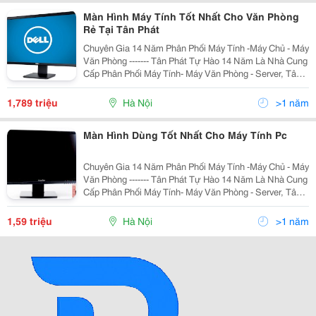
Màn Hình Máy Tính Tốt Nhất Cho Văn Phòng
Rẻ Tại Tân Phát
Chuyên Gia 14 Năm Phân Phối Máy Tính -Máy Chủ - Máy
Văn Phòng ------- Tân Phát Tự Hào 14 Năm Là Nhà Cung
Cấp Phân Phối Máy Tính- Máy Văn Phòng - Server, Tân
Phát Cam Kết Đảm Bảo Mang Tới Cho Quý Khách
Những Sản Phẩm Với Mức Giá Rẻ Nhất Hà Nội,
1,789 triệu
Hà Nội
>1 năm
Màn Hình Dùng Tốt Nhất Cho Máy Tính Pc
Chuyên Gia 14 Năm Phân Phối Máy Tính -Máy Chủ - Máy
Văn Phòng ------- Tân Phát Tự Hào 14 Năm Là Nhà Cung
Cấp Phân Phối Máy Tính- Máy Văn Phòng - Server, Tân
Phát Cam Kết Đảm Bảo Mang Tới Cho Quý Khách
Những Sản Phẩm Với Mức Giá Rẻ Nhất Hà Nội,
1,59 triệu
Hà Nội
>1 năm