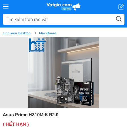
Linh kiện Desktop
MainBoard
Asus Prime H310M-K R2.0
( HẾT HẠN )