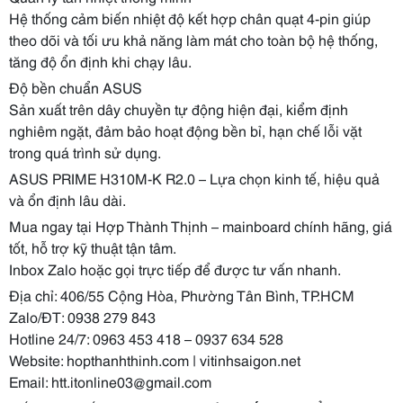
Hệ thống cảm biến nhiệt độ kết hợp chân quạt 4-pin giúp
theo dõi và tối ưu khả năng làm mát cho toàn bộ hệ thống,
tăng độ ổn định khi chạy lâu.
Độ bền chuẩn ASUS
Sản xuất trên dây chuyền tự động hiện đại, kiểm định
nghiêm ngặt, đảm bảo hoạt động bền bỉ, hạn chế lỗi vặt
trong quá trình sử dụng.
ASUS PRIME H310M-K R2.0 – Lựa chọn kinh tế, hiệu quả
và ổn định lâu dài.
Mua ngay tại Hợp Thành Thịnh – mainboard chính hãng, giá
tốt, hỗ trợ kỹ thuật tận tâm.
Inbox Zalo hoặc gọi trực tiếp để được tư vấn nhanh.
Địa chỉ: 406/55 Cộng Hòa, Phường Tân Bình, TP.HCM
Zalo/ĐT: 0938 279 843
Hotline 24/7: 0963 453 418 – 0937 634 528
Website: hopthanhthinh.com | vitinhsaigon.net
Email:
htt.itonline03@gmail.com