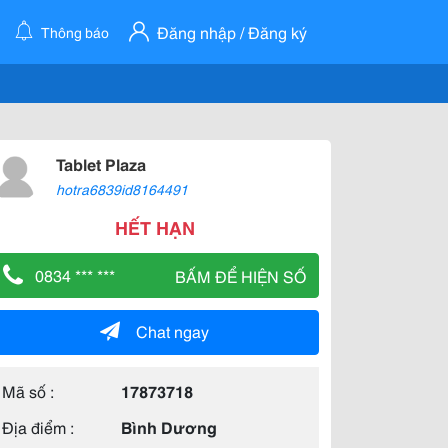
Đăng nhập / Đăng ký
Thông báo
Tablet Plaza
hotra6839id8164491
HẾT HẠN
0834 *** ***
BẤM ĐỂ HIỆN SỐ
Chat ngay
Mã số :
17873718
Địa điểm :
Bình Dương