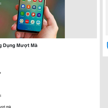
ng Dụng Mượt Mà
P
i
mượt mà