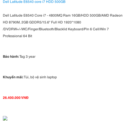
Dell Latitude E6540 core i7 HDD 500GB
Dell Latitude E6540 Core i7 - 4800MQ Ram 16GB/HDD 500GB/AMD Radeon
HD 8790M, 2GB GDDR5/15.6" Full HD 1920*1080
/DVDRW+/-/WC/Finger/Bluetooth/Blacklid Keyboard/Pin 6 Cell/Win 7
Professional 64 Bit
Bảo hành:
Tag 3 year
Khuyến mãi:
Túi, bộ vệ sinh laptop
26.400.000 VNĐ