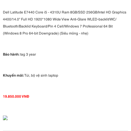
Dell Latitude E7440 Core i5 - 4310U Ram 8GB/SSD 256GB/Intel HD Graphics
4400/14.0" Full HD 1920*1080 Wide View Anti-Glare WLED-backlit/WC/
Bluetooth/Backlid Keyboard/Pin 4 Cell/Windows 7 Professional 64 Bit
(Windows 8 Pro 64-bit Downgrade) (Siêu mỏng - nhẹ)
Bảo hành:
tag 3 year
Khuyến mãi:
Túi, bộ vệ sinh laptop
19.850.000 VNĐ