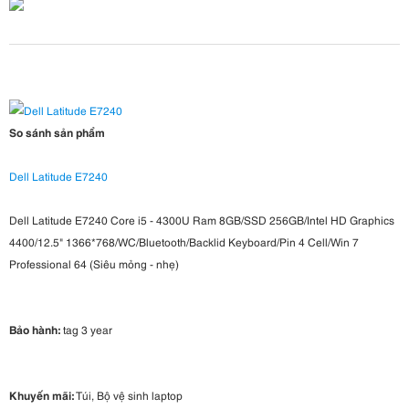
So sánh sản phẩm
Dell Latitude E7240
Dell Latitude E7240 Core i5 - 4300U Ram 8GB/SSD 256GB/Intel HD Graphics
4400/12.5" 1366*768/WC/Bluetooth/Backlid Keyboard/Pin 4 Cell/Win 7
Professional 64 (Siêu mỏng - nhẹ)
Bảo hành:
tag 3 year
Khuyến mãi:
Túi, Bộ vệ sinh laptop