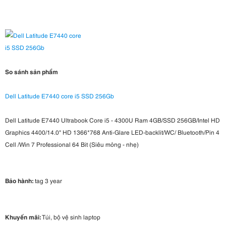
So sánh sản phẩm
Dell Latitude E7440 core i5 SSD 256Gb
Dell Latitude E7440 Ultrabook Core i5 - 4300U Ram 4GB/SSD 256GB/Intel HD
Graphics 4400/14.0" HD 1366*768 Anti-Glare LED-backlit/WC/ Bluetooth/Pin 4
Cell /Win 7 Professional 64 Bit (Siêu mỏng - nhẹ)
Bảo hành:
tag 3 year
Khuyến mãi:
Túi, bộ vệ sinh laptop