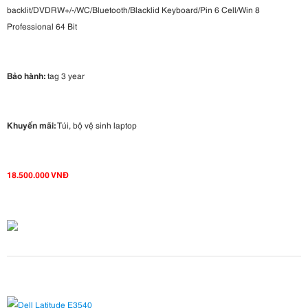
backlit/DVDRW+/-/WC/Bluetooth/Blacklid Keyboard/Pin 6 Cell/Win 8
Professional 64 Bit
Bảo hành:
tag 3 year
Khuyến mãi:
Túi, bộ vệ sinh laptop
18.500.000 VNĐ