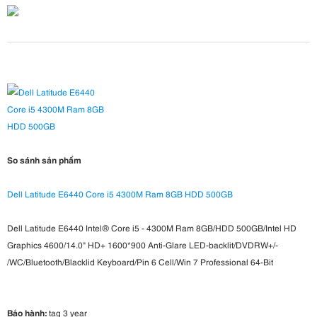
So sánh sản phẩm
Dell Latitude E6440 Core i5 4300M Ram 8GB HDD 500GB
Dell Latitude E6440 Intel® Core i5 - 4300M Ram 8GB/HDD 500GB/Intel HD
Graphics 4600/14.0" HD+ 1600*900 Anti-Glare LED-backlit/DVDRW+/-
/WC/Bluetooth/Blacklid Keyboard/Pin 6 Cell/Win 7 Professional 64-Bit
Bảo hành:
tag 3 year