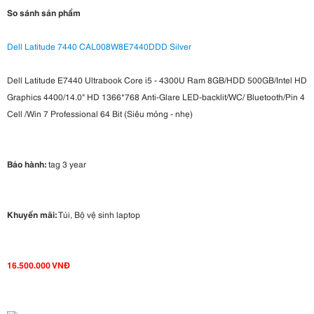
So sánh sản phẩm
Dell Latitude 7440 CAL008W8E7440DDD Silver
Dell Latitude E7440 Ultrabook Core i5 - 4300U Ram 8GB/HDD 500GB/Intel HD
Graphics 4400/14.0" HD 1366*768 Anti-Glare LED-backlit/WC/ Bluetooth/Pin 4
Cell /Win 7 Professional 64 Bit (Siêu mỏng - nhẹ)
Bảo hành:
tag 3 year
Khuyến mãi:
Túi, Bộ vệ sinh laptop
16.500.000 VNĐ