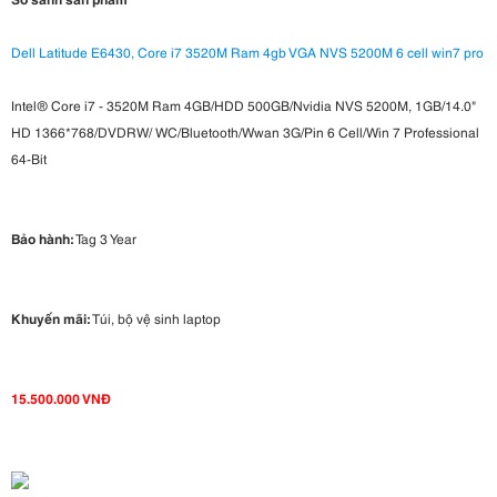
Dell Latitude E6430, Core i7 3520M Ram 4gb VGA NVS 5200M 6 cell win7 pro
Intel® Core i7 - 3520M Ram 4GB/HDD 500GB/Nvidia NVS 5200M, 1GB/14.0"
HD 1366*768/DVDRW/ WC/Bluetooth/Wwan 3G/Pin 6 Cell/Win 7 Professional
64-Bit
Bảo hành:
Tag 3 Year
Khuyến mãi:
Túi, bộ vệ sinh laptop
15.500.000 VNĐ