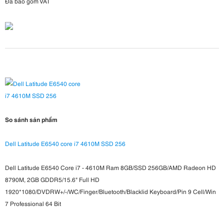
Đã bao gồm VAT
So sánh sản phẩm
Dell Latitude E6540 core i7 4610M SSD 256
Dell Latitude E6540 Core i7 - 4610M Ram 8GB/SSD 256GB/AMD Radeon HD
8790M, 2GB GDDR5/15.6" Full HD
1920*1080/DVDRW+/-/WC/Finger/Bluetooth/Blacklid Keyboard/Pin 9 Cell/Win
7 Professional 64 Bit