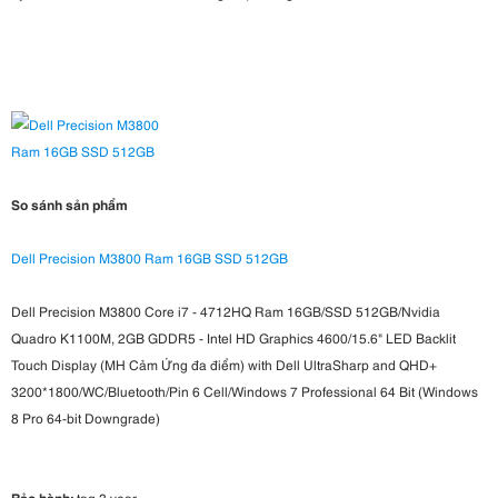
So sánh sản phẩm
Dell Precision M3800 Ram 16GB SSD 512GB
Dell Precision M3800 Core i7 - 4712HQ Ram 16GB/SSD 512GB/Nvidia
Quadro K1100M, 2GB GDDR5 - Intel HD Graphics 4600/15.6" LED Backlit
Touch Display (MH Cảm Ứng đa điểm) with Dell UltraSharp and QHD+
3200*1800/WC/Bluetooth/Pin 6 Cell/Windows 7 Professional 64 Bit (Windows
8 Pro 64-bit Downgrade)
Bảo hành:
tag 3 year