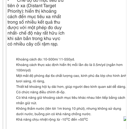
tiên ở xa (Distant Target
Priority): hiển thị khoảng
cách đến mục tiêu xa nhất
trong số nhiều kết quả thu
được với một phép đo duy
nhất- chế độ này rất hữu ích
khi săn bắn trong khu vực
có nhiều cây cối rậm rạp.
Khoảng cách đo: 10-500m/ 11-550yd.
Khoảng cách thực xác định hiển thị mỗi lần đo là 0.5m/yd (ngắn hơn
100m/yd)
Một mắt độ phóng đại 6x chất lượng cao, kính phủ đa lớp cho hình ảnh
tươi sáng, rõ ràng,
Thiết kế khoảng hội tụ dài hơn, giúp người đeo kính quan sát dễ dàng.
Có chức năng điều chỉnh đi-ốp.
Có khả năng giữ khoảng cách mục tiêu khác nhau liên tiếp bằng cách
nhấn giữ nút.
Không thấm nước (lên tới 1m trong 10 phút), nhưng không sử dụng
dưới nước, buồng pin có khả năng chống nước.
o
o
Khả năng chịu nhiệt rộng: từ -10
C đến +50
C