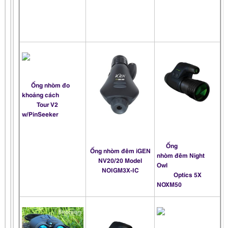
Ống nhòm đo
khoảng cách
Tour V2
w/PinSeeker
Ống
Ống nhòm đêm iGEN
nhòm đêm
Night
NV20/20 Model
Owl
NOIGM3X-IC
Optics 5X
NOXM50