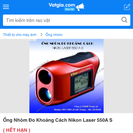
Thiết bị cho máy ảnh
Ống nhòm
Ống Nhòm Đo Khoảng Cách Nikon Laser 550A S
( HẾT HẠN )