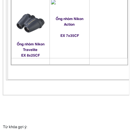
Ống nhòm Nikon
Action
EX 7x35CF
Ống nhòm Nikon
Travelite
EX 8x25CF
Từ khóa gợi ý: