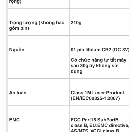
rộng)
Trọng lượng (không bao
210g
gồm pin)
Nguồn
01 pin lithium CR2 (DC 3V)
Có chức năng tự tắt máy
sau 30giây không sử
dụng
An toàn
Class 1M Laser Product
(EN/IEC60825-1:2007)
EMC
FCC Part15 SubPartB
class B, EU:EMC directive,
AS/NZS, VCCI class B