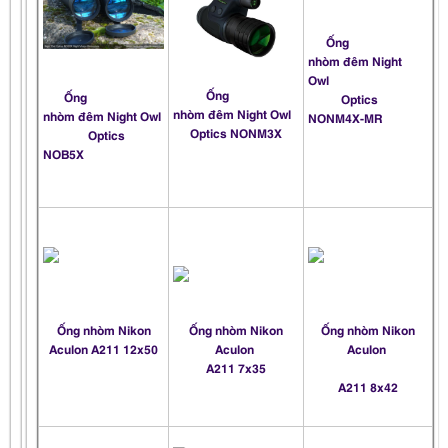
Ống
nhòm đêm
Night
Owl
Ống
Ống
Optics
nhòm đêm
Night Owl
nhòm đêm
Night Owl
NONM4X-MR
Optics NONM3X
Optics
NOB5X
Ống nhòm Nikon
Ống nhòm Nikon
Ống nhòm Nikon
Aculon A211 12x50
Aculon
Aculon
A211 7x35
A211 8x42