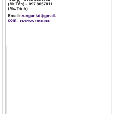
(Mr. Tân) - 097 8057811
(Ms. Trinh)
Email:
trungankd@gmail.
com
;
duytan0990@gmail.com