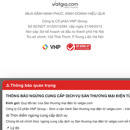
MUA SẮM HẠNH PHÚC, KINH DOANH HIỆU QUẢ
Công ty Cổ phần VNP Group.
Số GCNDT: 0102015284, cấp ngày 21/06/2012
Nơi cấp: Sở kế hoạch và đầu tư thành phố Hà Nội
Trụ sở chính: 102 Thái Thịnh, P. Trung Liệt, Hà Nội
⚠️ Thông báo quan trọng
THÔNG BÁO NGỪNG CUNG CẤP DỊCH VỤ SÀN THƯƠNG MẠI ĐIỆN T
Kính gửi:
Quý đối tác của Sàn thương mại điện tử vatgia.com
Công ty Cổ phần VNP Group – Đơn vị vận hành Sàn thương mại điện tử vatgia.com – trân
📅 Thời điểm ngừng cung cấp dịch vụ
Chúng tôi sẽ chính thức ngừng cung cấp dịch vụ Sàn thương mại điện tử vatgia.com kể 
📌 Lý do