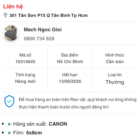
Liên hệ
301 Tân Sơn P15 Q Tân Bình Tp Hcm
Mach Ngoc Gioi
0866 734 928
Mã số
Địa điểm
Hình thức
10314645
Hồ Chí Minh
Cần bán
Tình trạng
Hết hạn
Loại tin
Hàng mới
13/06/2026
Thường
Để mua hàng an toàn trên Rao vặt, quý khách vui lòng không
thực hiện thanh toán trước cho người đăng tin!
▶
Hãng sản xuất:
CANON
▶
Film:
6x8cm