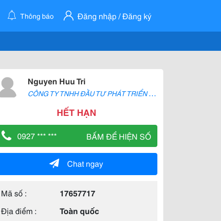
Đăng nhập / Đăng ký
Thông báo
Nguyen Huu Tri
C
ÔNG TY TNHH ĐẦU TƯ PHÁT TRIỂN PROBUY
HẾT HẠN
0927 *** ***
BẤM ĐỂ HIỆN SỐ
Chat ngay
Mã số :
17657717
Địa điểm :
Toàn quốc