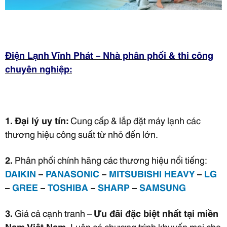
Điện Lạnh Vĩnh Phát – Nhà phân phối & thi công
chuyên nghiệp:
1. Đại lý uy tín:
Cung cấp & lắp đặt máy lạnh các
thương hiệu công suất từ nhỏ đến lớn.
2.
Phân phối chính hãng các thương hiệu nổi tiếng:
DAIKIN
–
PANASONIC
–
MITSUBISHI HEAVY
–
LG
–
GREE
–
TOSHIBA
–
SHARP
–
SAMSUNG
3.
Giá cả cạnh tranh –
Ưu đãi đặc biệt nhất tại miền
Nam Việt Nam.
Luôn có chương trình khuyến mại cho