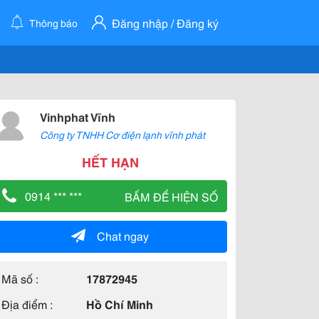
Đăng nhập / Đăng ký
Thông báo
Vinhphat Vĩnh
Công ty TNHH Cơ điện lạnh vĩnh phát
HẾT HẠN
0914 *** ***
BẤM ĐỂ HIỆN SỐ
Chat ngay
Mã số :
17872945
Địa điểm :
Hồ Chí Minh