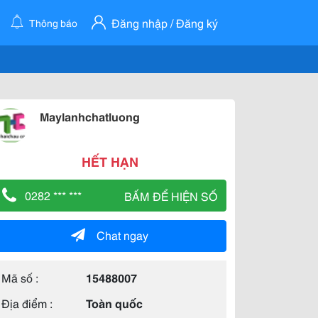
Đăng nhập / Đăng ký
Thông báo
Maylanhchatluong
HẾT HẠN
0282 *** ***
BẤM ĐỂ HIỆN SỐ
Chat ngay
Mã số :
15488007
Địa điểm :
Toàn quốc