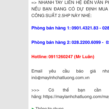
=> NHANH TAY LIÊN HỆ ĐẾN VĂN 
NẾU BẠN ĐANG CÓ DỰ ĐỊNH MUA
CÔNG SUẤT 2.5HP NÀY NHÉ:
P
hòng bán hàng 1: 0901.4321.83 - 02
Phòng bán hàng 2: 028.2200.6099 - 
Hotline: 0911260247 (Mr Luân)
Email yêu cầu báo giá nhanh
inò@maylnhchatluong.com.vn
>>> Có thể bạn cần 
hãng:
https://maylanhchatluong.com/ma
▶
Thông tin chung