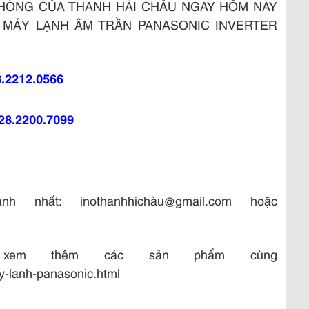
PHÒNG CỦA THANH HẢI CHÂU NGAY HÔM NAY
 MÁY LẠNH ÂM TRẦN PANASONIC INVERTER
8.2212.0566
028.2200.7099
 nhất: inothanhhichàu@gmail.com hoặc
xem thêm các sản phẩm cùng
y-lanh-panasonic.html