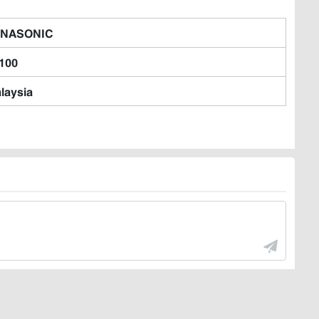
ANASONIC
100
laysia