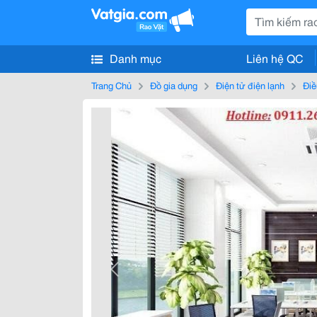
Danh mục
Liên hệ QC
Trang Chủ
Đồ gia dụng
Điện tử điện lạnh
Điề