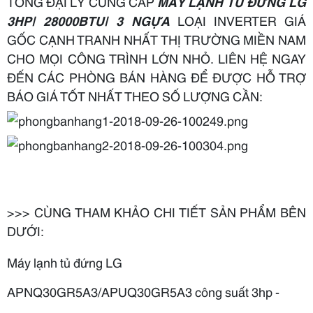
TỔNG ĐẠI LÝ CUNG CẤP
MÁY LẠNH TỦ ĐỨNG LG
3HP| 28000BTU| 3 NGỰA
LOẠI INVERTER GIÁ
GỐC CẠNH TRANH NHẤT THỊ TRƯỜNG MIỀN NAM
CHO MỌI CÔNG TRÌNH LỚN NHỎ. LIÊN HỆ NGAY
ĐẾN CÁC PHÒNG BÁN HÀNG ĐỂ ĐƯỢC HỖ TRỢ
BÁO GIÁ TỐT NHẤT THEO SỐ LƯỢNG CẦN:
>>> CÙNG THAM KHẢO CHI TIẾT SẢN PHẨM BÊN
DƯỚI:
Máy lạnh tủ đứng LG
APNQ30GR5A3/APUQ30GR5A3 công suất 3hp -