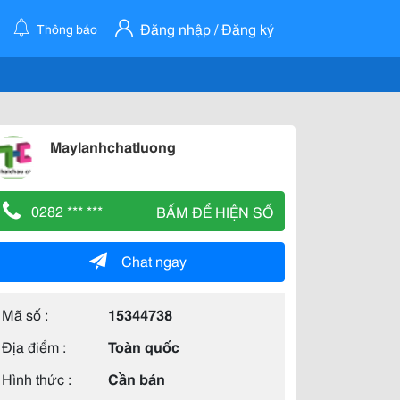
Đăng nhập / Đăng ký
Thông báo
Maylanhchatluong
0282 *** ***
BẤM ĐỂ HIỆN SỐ
Chat ngay
Mã số :
15344738
Địa điểm :
Toàn quốc
Hình thức :
Cần bán