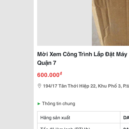
Mời Xem Công Trình Lắp Đặt Máy L
Quận 7
₫
600.000
194/17 Tân Thới Hiệp 22, Khu Phố 3, P.
▶
Thông tin chung
Hãng sản xuất
DA
Tốc độ làm lạnh (BTU/h)
24