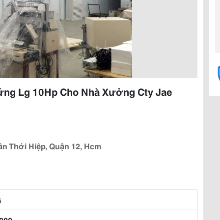
ứng Lg 10Hp Cho Nhà Xưởng Cty Jae
tân Thới Hiệp, Quận 12, Hcm
G
000