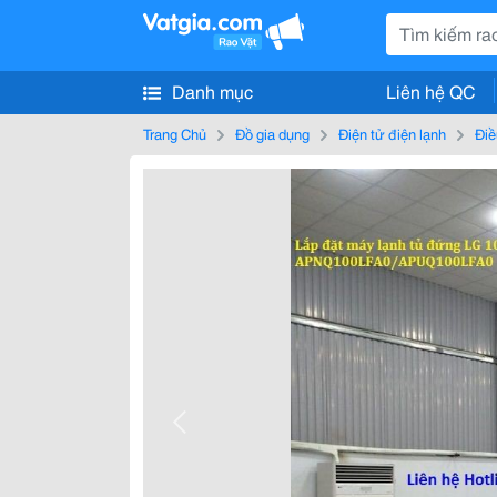
Danh mục
Liên hệ QC
Trang Chủ
Đồ gia dụng
Điện tử điện lạnh
Điề