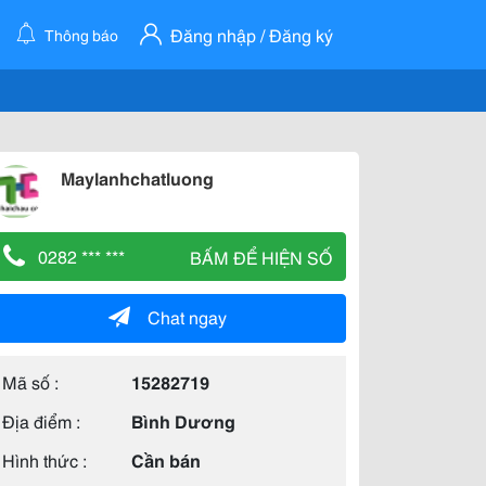
Đăng nhập / Đăng ký
Thông báo
Maylanhchatluong
0282 *** ***
BẤM ĐỂ HIỆN SỐ
Chat ngay
Mã số :
15282719
Địa điểm :
Bình Dương
Hình thức :
Cần bán