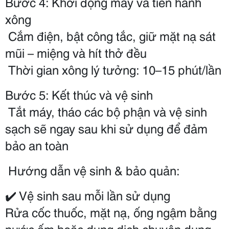
Bước 4: Khởi động máy và tiến hành 
xông
 Cắm điện, bật công tắc, giữ mặt nạ sát 
mũi – miệng và hít thở đều
 Thời gian xông lý tưởng: 10–15 phút/lần
Bước 5: Kết thúc và vệ sinh
 Tắt máy, tháo các bộ phận và vệ sinh 
sạch sẽ ngay sau khi sử dụng để đảm 
bảo an toàn
 Hướng dẫn vệ sinh & bảo quản:
✔️ Vệ sinh sau mỗi lần sử dụng
Rửa cốc thuốc, mặt nạ, ống ngậm bằng 
nước ấm hoặc dung dịch chuyên dụng, 