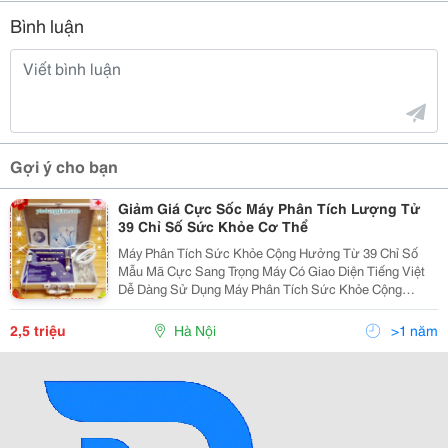
Bình luận
Gợi ý cho bạn
Giảm Giá Cực Sốc Máy Phân Tích Lượng Tử
39 Chỉ Số Sức Khỏe Cơ Thể
Máy Phân Tích Sức Khỏe Cộng Hưởng Từ 39 Chỉ Số
Mẫu Mã Cực Sang Trọng Máy Có Giao Diện Tiếng Việt
Dễ Dàng Sử Dụng Máy Phân Tích Sức Khỏe Cộng
Hưởng Từ 39 Chỉ Số Kết Nối Máy Vi Tính Thao Tác Sử
Dụng Dễ Dàng Với Thời Gian Chỉ Trong 1 Phút .Phản Án
2,5 triệu
Hà Nội
>1 năm