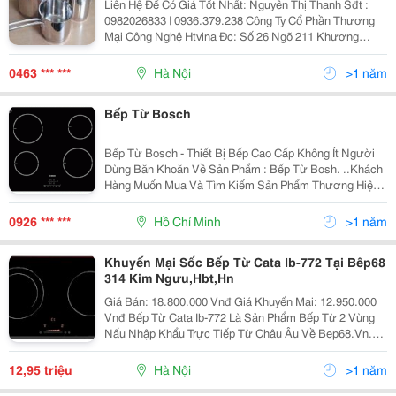
Liên Hệ Để Có Giá Tốt Nhất: Nguyễn Thị Thanh Sđt :
0982026833 | 0936.379.238 Công Ty Cổ Phần Thương
Mại Công Nghệ Htvina Đc: Số 26 Ngõ 211 Khương
Trung &Ndash; Thanh Xuân &Ndash; Hà Nội Yahoo
:Nguyenthanh6685 Website: Http://Sieuthiht.com
0463 *** ***
Hà Nội
>1 năm
Bếp Từ Bosch
Bếp Từ Bosch - Thiết Bị Bếp Cao Cấp Không Ít Người
Dùng Băn Khoăn Về Sản Phẩm : Bếp Từ Bosh. ..Khách
Hàng Muốn Mua Và Tìm Kiếm Sản Phẩm Thương Hiệu
Bosch Nhưng Vẫn Băn Khoăn Chưa Biết Lựa Chọn
Như Thế Nào Để Được Sản Phẩm Ưng Ý...với Mức Phí
0926 *** ***
Hồ Chí Minh
>1 năm
Phù H
Khuyến Mại Sốc Bếp Từ Cata Ib-772 Tại Bêp68
314 Kim Ngưu,Hbt,Hn
Giá Bán: 18.800.000 Vnđ Giá Khuyến Mại: 12.950.000
Vnđ Bếp Từ Cata Ib-772 Là Sản Phẩm Bếp Từ 2 Vùng
Nấu Nhập Khẩu Trực Tiếp Từ Châu Âu Về Bep68.Vn.
Bếp Từ Cata Ib-772 Với 2 Vùng Nấu Từ Rộng Rãi Công
Suất Cao Đáp Ứng Được Tất Cả Nhu Cầu
12,95 triệu
Hà Nội
>1 năm