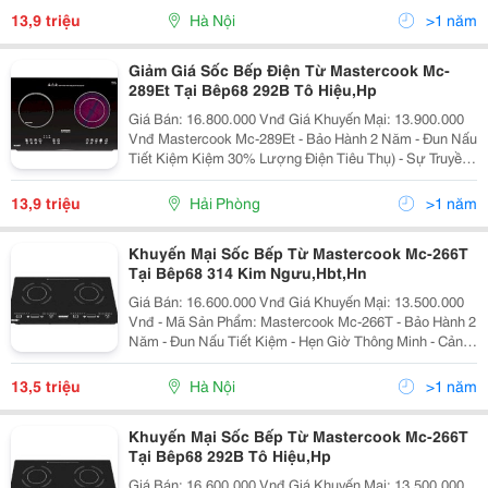
Nghệ Cảm Ứng Sẽ Gi
13,9 triệu
Hà Nội
>1 năm
Giảm Giá Sốc Bếp Điện Từ Mastercook Mc-
289Et Tại Bêp68 292B Tô Hiệu,Hp
Giá Bán: 16.800.000 Vnđ Giá Khuyến Mại: 13.900.000
Vnđ Mastercook Mc-289Et - Bảo Hành 2 Năm - Đun Nấu
Tiết Kiệm Kiệm 30% Lượng Điện Tiêu Thụ) - Sự Truyền
Nhiệt Từ Mặt Bếp Trực Tiếp Lên Đáy Nồi Qua Công
Nghệ Cảm Ứng Sẽ Gi
13,9 triệu
Hải Phòng
>1 năm
Khuyến Mại Sốc Bếp Từ Mastercook Mc-266T
Tại Bêp68 314 Kim Ngưu,Hbt,Hn
Giá Bán: 16.600.000 Vnđ Giá Khuyến Mại: 13.500.000
Vnđ - Mã Sản Phẩm: Mastercook Mc-266T - Bảo Hành 2
Năm - Đun Nấu Tiết Kiệm - Hẹn Giờ Thông Minh - Cảnh
Báo Nhiệt Dư Vùng Nấu - Hệ Thống Bảo Vệ An Toàn
Quá Nhiệt, Quá
13,5 triệu
Hà Nội
>1 năm
Khuyến Mại Sốc Bếp Từ Mastercook Mc-266T
Tại Bêp68 292B Tô Hiệu,Hp
Giá Bán: 16.600.000 Vnđ Giá Khuyến Mại: 13.500.000