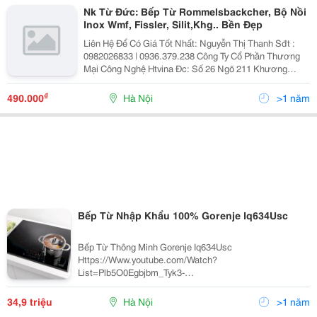
Nk Từ Đức: Bếp Từ Rommelsbackcher, Bộ Nồi
Inox Wmf, Fissler, Silit,Khg.. Bền Đẹp
Liên Hệ Để Có Giá Tốt Nhất: Nguyễn Thị Thanh Sđt :
0982026833 | 0936.379.238 Công Ty Cổ Phần Thương
Mại Công Nghệ Htvina Đc: Số 26 Ngõ 211 Khương
Trung &Ndash; Thanh Xuân &Ndash; Hà Nội Yahoo
:Nguyenthanh6685 Website: Http://Sieuthiht.com
₫
490.000
Hà Nội
>1 năm
Bếp Từ Nhập Khẩu 100% Gorenje Iq634Usc
Bếp Từ Thông Minh Gorenje Iq634Usc
Https://Www.youtube.com/Watch?
List=Plb5O0Egbjbm_Tyk3-
_4Gejasfuvqkd9We&Amp;Time_Continue=3&Amp;V=Ymq
Z0 Bếp Từ Thông Minh Gorenje Iq634Usc Có Thiết Kế
34,9 triệu
Hà Nội
>1 năm
Sang Trọng Với Mặt Kính Vitroceramic Màu Đen Cao Cấp.