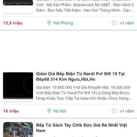
Vnđ - Mã Sản Phẩm: Mastercook Mc-266T - Bảo Hành 2
Năm - Đun Nấu Tiết Kiệm - Hẹn Giờ Thông Minh - Cảnh
Báo Nhiệt Dư Vùng Nấu - Hệ Thống Bảo Vệ An Toàn
Quá Nhiệt, Quá
13,5 triệu
Hải Phòng
>1 năm
Giảm Giá Bếp Điện Từ Nardi Pvf 9Ht 19 Tại
Bêp68 314 Kim Ngưu,Hbt,Hn
Giá Bán: 19.900.000 Vnđ Giá Khuyến Mại: 16.000.000
Vnđ Bếp Điện Từ Nardi Pvf 9Ht 19 Là Dòng Bếp Được
Nhập Khẩu Trực Tiếp Tại Italia Với Nhiều Chức Năng
Ưu Việt Nhất Hiện Nay. Bếp Điện Từ Nardi Pvf 9Ht 19
Có Khả Năng Điều Khiển Cảm Ứ
16 triệu
Hà Nội
>1 năm
Bếp Từ Xách Tay Chlb Đức Giá Rẻ Nhất Việt
Nam