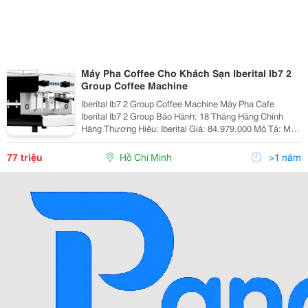
Máy Pha Coffee Cho Khách Sạn Iberital Ib7 2
Group Coffee Machine
Iberital Ib7 2 Group Coffee Machine Máy Pha Cafe
Iberital Ib7 2 Group Bảo Hành: 18 Tháng Hàng Chính
Hãng Thương Hiệu: Iberital Giá: 84.979.000 Mô Tả: Máy
Truyền Thống Espresso 2 Tay Cầm. - 2 Vòi Hơi. - 1 Vòi
Nước Nóng -
77 triệu
Hồ Chí Minh
>1 năm