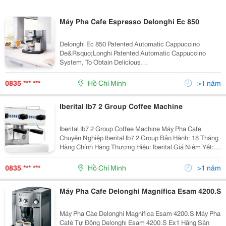
Máy Pha Cafe Espresso Delonghi Ec 850
Delonghi Ec 850 Patented Automatic Cappuccino
De&Rsquo;Longhi Patented Automatic Cappuccino
System, To Obtain Delicious
&Ldquo;Cappuccino&Rdquo; And &Ldquo;Latte
Macchiato&Rdquo;. Automatic Rinsing System. After
0835 *** ***
Hồ Chí Minh
>1 năm
Use, The Milk Carafe Can
Iberital Ib7 2 Group Coffee Machine
Iberital Ib7 2 Group Coffee Machine Máy Pha Cafe
Chuyên Nghiệp Iberital Ib7 2 Group Bảo Hành: 18 Tháng
Hàng Chính Hãng Thương Hiệu: Iberital Giá Niêm Yết:
84.979.000 Đ Giá Bán Ưu Đãi: 80.800.000 Vnd Mô Tả:
Máy Truyền Thống
0835 *** ***
Hồ Chí Minh
>1 năm
Máy Pha Cafe Delonghi Magnifica Esam 4200.S
Máy Pha Càe Delonghi Magnifica Esam 4200.S Máy Pha
Café Tự Động Delonghi Esam 4200.S Ex1 Hãng Sản