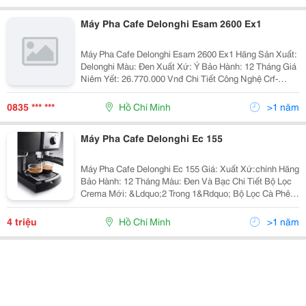
Máy Pha Cafe Delonghi Esam 2600 Ex1
Máy Pha Cafe Delonghi Esam 2600 Ex1 Hãng Sản Xuất:
Delonghi Màu: Đen Xuất Xứ: Ý Bảo Hành: 12 Tháng Giá
Niêm Yết: 26.770.000 Vnđ Chi Tiết Công Nghệ Crf-
Compact Reliable Fresh: Công Nghệ Crf Với Các Tính
Năng Nhỏ Gọn. Cà Phê Hạ
0835 *** ***
Hồ Chí Minh
>1 năm
Máy Pha Cafe Delonghi Ec 155
Máy Pha Cafe Delonghi Ec 155 Giá: Xuất Xứ:chính Hãng
Bảo Hành: 12 Tháng Màu: Đen Và Bạc Chi Tiết Bộ Lọc
Crema Mới: &Ldquo;2 Trong 1&Rdquo; Bộ Lọc Cà Phê
Mới Thích Hợp Cho Cà Phê Bột. Hệ Thống Cappucinno:
Hệ Thống Cappuccino Ch
4 triệu
Hồ Chí Minh
>1 năm