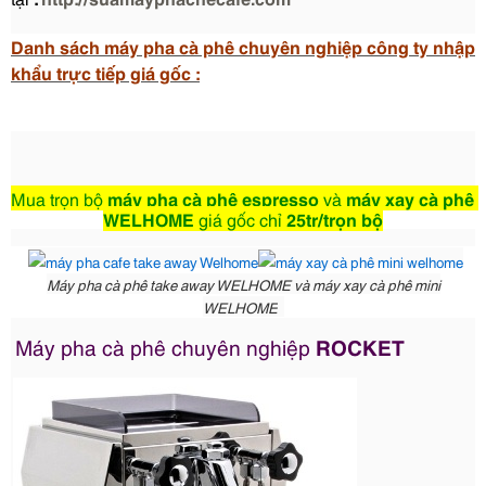
Danh sách máy pha cà phê chuyên nghiệp công ty nhập
khẩu trực tiếp giá gốc :
Mua trọn bộ 
máy pha cà phê espresso 
và 
máy xay cà phê
WELHOME 
giá gốc chỉ 
25tr/trọn bộ
Máy pha cà phê take away WELHOME và máy xay cà phê mini
WELHOME
Máy pha cà phê chuyên nghiệp
ROCKET