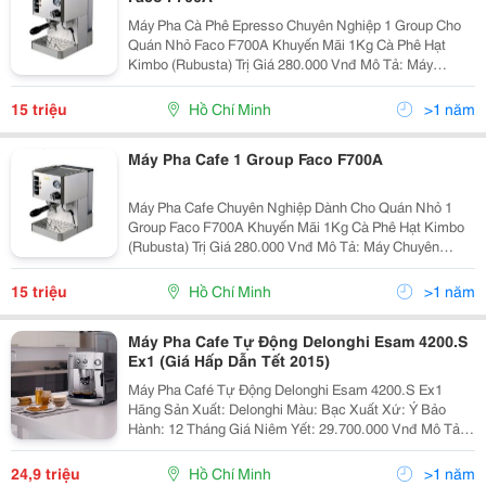
Máy Pha Cà Phê Epresso Chuyên Nghiệp 1 Group Cho
Quán Nhỏ Faco F700A Khuyến Mãi 1Kg Cà Phê Hạt
Kimbo (Rubusta) Trị Giá 280.000 Vnđ Mô Tả: Máy
Truyền Thống Espresso 1 Group Bảo Hành: 36 Tháng
Hàng Chính Hãng Thương Hiệu: Fac
15 triệu
Hồ Chí Minh
>1 năm
Máy Pha Cafe 1 Group Faco F700A
Máy Pha Cafe Chuyên Nghiệp Dành Cho Quán Nhỏ 1
Group Faco F700A Khuyến Mãi 1Kg Cà Phê Hạt Kimbo
(Rubusta) Trị Giá 280.000 Vnđ Mô Tả: Máy Chuyên
Nghiệp Espresso 1 Group. F700A Được Sản Xuất Với
100% Nguyên Vật Liệu Cao Cấp .
15 triệu
Hồ Chí Minh
>1 năm
Máy Pha Cafe Tự Động Delonghi Esam 4200.S
Ex1 (Giá Hấp Dẫn Tết 2015)
Máy Pha Café Tự Động Delonghi Esam 4200.S Ex1
Hãng Sản Xuất: Delonghi Màu: Bạc Xuất Xứ: Ý Bảo
Hành: 12 Tháng Giá Niêm Yết: 29.700.000 Vnđ Mô Tả
&Ldquo;Công Nghệ Crf&Rdquo; Compact Reliable
Fresh Công Nghệ Crf Với Các Tính Năng
24,9 triệu
Hồ Chí Minh
>1 năm