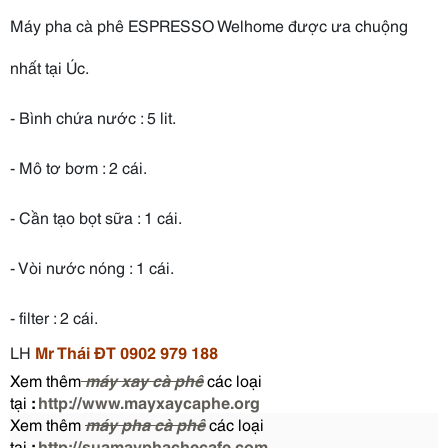
Máy pha cà phê ESPRESSO
Welhome
được ưa chuộng
nhất tại Úc.
- Bình chứa nước : 5 lit.
- Mô tơ bơm : 2 cái.
- Cần tạo bọt sữa : 1 cái.
- Vòi nước nóng : 1 cái.
- filter : 2 cái.
LH 
Mr Thái ĐT 0902 979 188
Xem thêm
máy xay cà phê
các loại
tại
:
http://www.mayxaycaphe.org
Xem thêm
máy pha cà phê
các loại
tại
:
http://suamayphachecafe.com