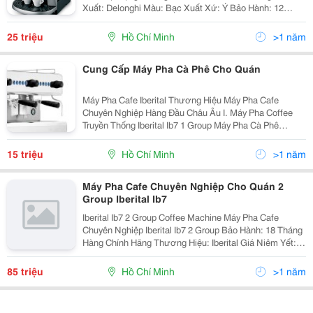
Xuất: Delonghi Màu: Bạc Xuất Xứ: Ý Bảo Hành: 12
Tháng Giá Niêm Yết: 29.700.000 Vnđ Giá Bán Ưu Đãi:
24.800.000 Vnd Mô Tả &Ldquo;C
25 triệu
Hồ Chí Minh
>1 năm
Cung Cấp Máy Pha Cà Phê Cho Quán
Máy Pha Cafe Iberital Thương Hiệu Máy Pha Cafe
Chuyên Nghiệp Hàng Đầu Châu Âu I. Máy Pha Coffee
Truyền Thống Iberital Ib7 1 Group Máy Pha Cà Phê
Iberital Ib7 1 Group Bảo Hành: 18 Tháng Hàng Chính
Hãng Thương Hiệu: Iberit
15 triệu
Hồ Chí Minh
>1 năm
Máy Pha Cafe Chuyên Nghiệp Cho Quán 2
Group Iberital Ib7
Iberital Ib7 2 Group Coffee Machine Máy Pha Cafe
Chuyên Nghiệp Iberital Ib7 2 Group Bảo Hành: 18 Tháng
Hàng Chính Hãng Thương Hiệu: Iberital Giá Niêm Yết:
84.979.000 Đ Giá Bán Ưu Đãi: 77.000.000 Vnd Mô Tả:
Máy Truyền Thống
85 triệu
Hồ Chí Minh
>1 năm